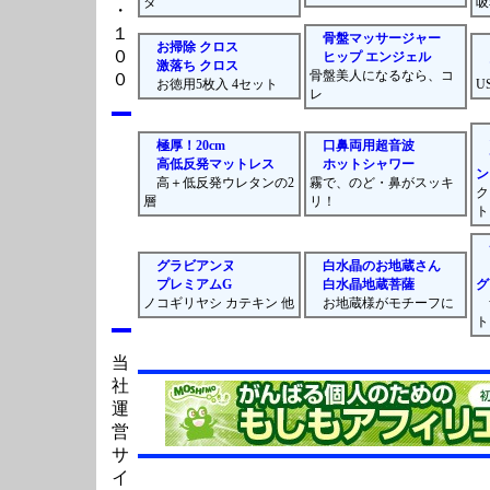
タ
吸
・
１
骨盤マッサージャー
お掃除 クロス
０
ヒップ エンジェル
激落ち クロス
骨盤美人になるなら、コ
０
お徳用5枚入 4セット
U
レ
極厚！20cm
口鼻両用超音波
高低反発マットレス
ホットシャワー
ン
高＋低反発ウレタンの2
霧で、のど・鼻がスッキ
ク
層
リ！
ト
グラビアンヌ
白水晶のお地蔵さん
プレミアムG
白水晶地蔵菩薩
グ
ノコギリヤシ カテキン 他
お地蔵様がモチーフに
ト
当
社
運
営
サ
イ