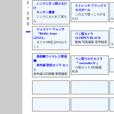
ト
シンクに引っ掛けるだ
ストレッチ リラックス
・
け
ヨガポール
キッチン腰楽
１
この上で寝っころがる
寝
シンクにもたれて楽ち
０
だけ
ル
ん
０
ジュエリー ウォッチ
「Birdies Jenne
ペン型カメラ
GINZA」
SLIMPEN BLACK
動画 写真撮影 音声録音
ダイヤ100石 計0.4カラ
ラ
ット
長距離ワイヤレス受信
ペン型マルチカメラ
機
『 Journalist II 』
赤外線 防犯カメラ セッ
小型カメラ HD画質
ト
8GB
赤外線LED搭載 夜間撮影