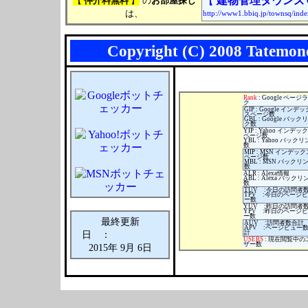
【
建物管理タウンズ
【
仲介料無料
】
の
お部屋探し
は、
http://www1.bbiq.jp/townsq/inde
Copyright (C) 2008 Tatemono
Rank
: Google ページ
ク
GIP : Google インデッ
スページ数
GBL : Google バック
ク数
YIP : Yahoo インデッ
ページ数
YBL : Yahoo バック
数
MIP : MSN インデック
ページ数
MBL : MSN バックリ
数
ALR : Alexa情報
ABL : Alexa バックリ
数
TUV :今日の訪問者
TPV :今日のページ
ー数
YUV :昨日の訪問者
YPV :昨日のページ
ー数
最終更新
AUV :訪問者数合計
APV :ページビュー
計
日 ：
USERS
: 現在閲覧中の
ザー数
2015年 9月 6日