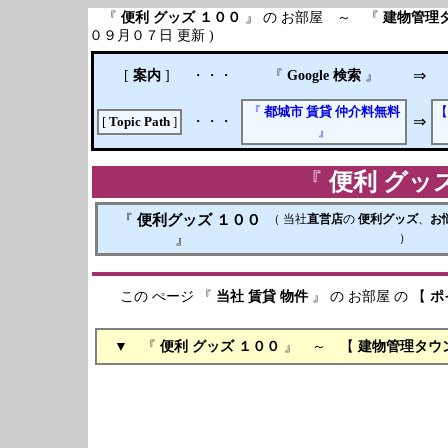
『
便利 グッズ
１００
』 の お部屋 ～ 『
建物管理
０９月０７日 更新 )
[
案内
]
・・・
『
Google 検索
』
⇒
『
都城市
賃貸
仲介料無料
・・・
⇒
[
Topic Path
]
』
『
便利 グッ
『
便利グッズ １００
（ 当社
直営店
の
便利グッズ
、
お
』
）
この ぺージ 『
当社
賃貸
物件
』 の お部屋 の 【
ポ
( ２０１５年０９月
▼ 『
便利 グッズ
１００
』 ～ 【
建物管理タウ