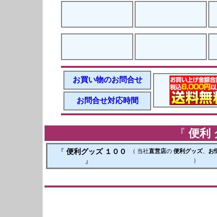
お買い物のお問合せ
お問合せ対応時間
『
便利
『
便利グッズ １００
（ 当社
直営店
の
便利グッズ
、
お
』
）