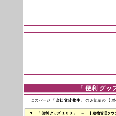
『
便利 グッ
この ぺージ 『
当社
賃貸
物件
』 の お部屋 の 【
ポ
( ２０１５年０９月
▼ 『
便利 グッズ
１００
』 ～ 【
建物管理タウ