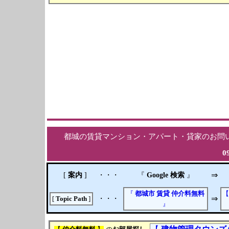
都城の賃貸マンション・アパート・貸家のお問
0
[
案内
]
・・・
『
Google 検索
』
⇒
『
都城市
賃貸
仲介料無料
・・・
⇒
[
Topic Path
]
』