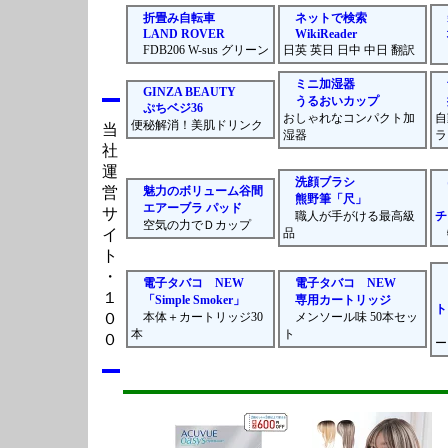
折畳み自転車
ネットで検索
LAND ROVER
WikiReader
FDB206 W-sus グリーン
日英 英日 日中 中日 翻訳
ミニ加湿器
GINZA BEAUTY
うるおいカップ
ぷちベジ36
おしゃれなコンパクト加
自
便秘解消！美肌ドリンク
当
湿器
ラ
社
運
洗顔ブラシ
営
魅力のボリューム谷間
熊野筆「尺」
エアーブラ パッド
サ
職人が手がける最高級
チ
空気の力でＤカップ
イ
品
ト
・
電子タバコ NEW
電子タバコ NEW
１
「Simple Smoker」
専用カートリッジ
ト
０
本体＋カートリッジ30
メンソール味 50本セッ
２
本
ト
０
ー