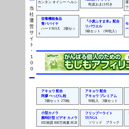
カンタン オイシー ヘルシ
運
蛇皮おまけ付き
ー
ウ
当
社
栄養機能食品
運
『小麦ふすま末』配合
青パパイヤ
モ
営
リバウエル
ハードMAX 2個セッ
ー
3箱セット （90包入）
サ
ト
イ
ト
・
１
０
０
アキョウ 配合
アキョウ 配合
阿膠 ぺっぴん粒
アキョウ プレミアム
3個セット 270粒
90粒入 3個セット
9
小型カメラ
フリップーライト
腕時計型 ビデオ カメラ
TENGA
ソリッド ブラック
HD画質 800万画素 8GB