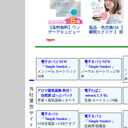
電子タバコ NEW
電子タバコ NEW
「 Simple Smoker 」
「 Simple Smoker 」
」
メンソール カートリッジ
ノーマル カートリッジ50
ノ
50本
本
本
当
アロマ蒸気温熱 気功！
電子たばこ
社
自然派 ほっとパック
mismo(ミスモ)
運
芳香＋蒸気温熱＋オーラ
交換 カートリッジ6箱
交
営
サ
電子タバコ
電子タバコ
イ
「 Simple Smoker 」
「 Simple Smoker 」
USB充電器＋USBアダプ
ト
交換用 噴霧器