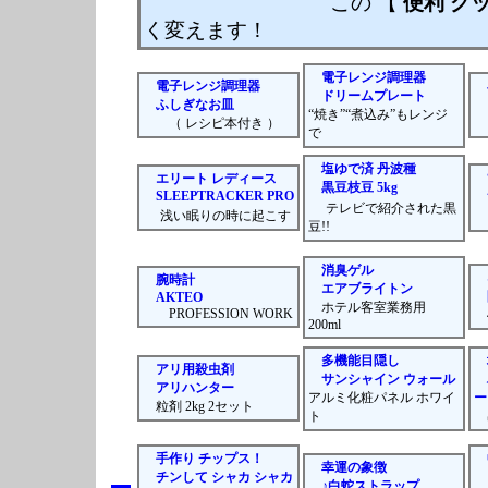
この 【
便利 グ
く変えます！
電子レンジ調理器
電子レンジ調理器
ドリームプレート
ふしぎなお皿
“焼き”“煮込み”もレンジ
（ レシピ本付き ）
3
で
塩ゆで済 丹波種
エリート レディース
黒豆枝豆 5kg
SLEEPTRACKER PRO
テレビで紹介された黒
浅い眠りの時に起こす
豆!!
消臭ゲル
腕時計
エアブライトン
AKTEO
ホテル客室業務用
PROFESSION WORK
4
200ml
多機能目隠し
アリ用殺虫剤
サンシャイン ウォール
アリハンター
アルミ化粧パネル ホワイ
ー
粒剤 2kg 2セット
ト
手作り チップス！
幸運の象徴
チンして シャカ シャカ
♪白蛇ストラップ