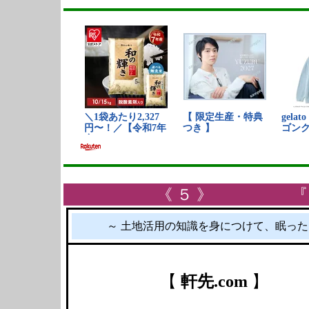
《 ５ 》 
～ 土地活用の知識を身につけて、眠っ
【
軒先.com
】