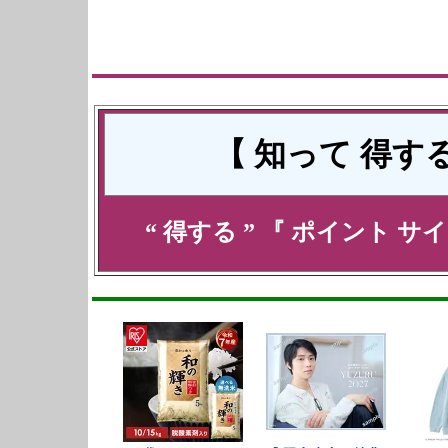
【
知って
得す
“ 得する ” 『
ポイント
サイ