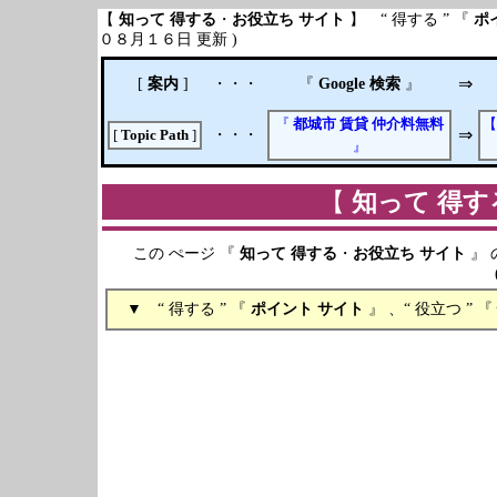
【
知って
得する
・
お役立ち
サイト
】 “ 得する ” 『
ポ
０８月１６日 更新 )
[
案内
]
・・・
『
Google 検索
』
⇒
『
都城市
賃貸
仲介料無料
・・・
⇒
[
Topic Path
]
』
【
知って
得す
この ぺージ 『
知って
得する
・
お役立ち
サイト
』 
( ２０１５年０８月１
▼ “ 得する ” 『
ポイント
サイト
』 、“ 役立つ ” 『