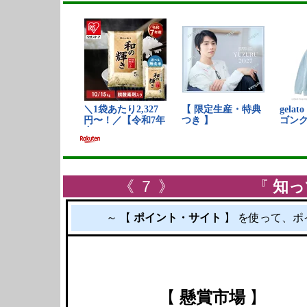
《 ７ 》 『
知っ
～ 【
ポイント・サイト
】 を使って、ポ
【
懸賞市場
】