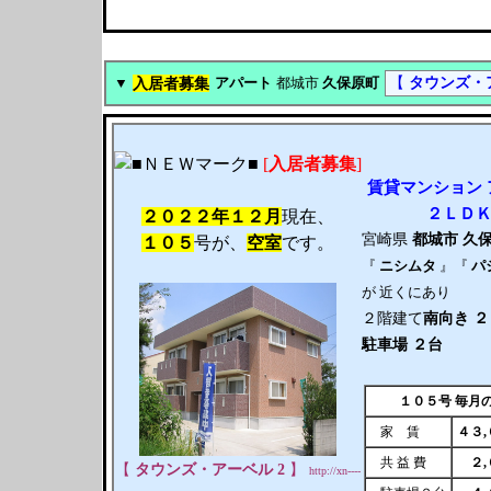
入居者募集
【
タウンズ・ア
▼
アパート
都城市
久保原町
[
入居者募集
]
賃貸
マンション
２ＬＤ
２０２２年１２月
現在、
宮崎県
都城市
久
１０５
号が、
空室
です。
『
ニシムタ
』『
パ
が 近くにあり
２階建て
南向き
２
駐車場 ２台
１０５号 毎月
家 賃
４３
共 益 費
２
【
タウンズ・アーベル 2
】
http://xn----