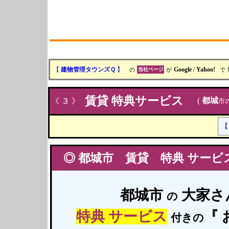
【
建物管理タウンズＱ
】
の
当社ページ
が
Google
/
Yahoo!
で
賃貸
特典サービス
(
都城
《 ３ 》
市
◎
都城市
賃貸
特典 サービ
都城
市
大家さ
の
特典 サービス
『 
付き
の