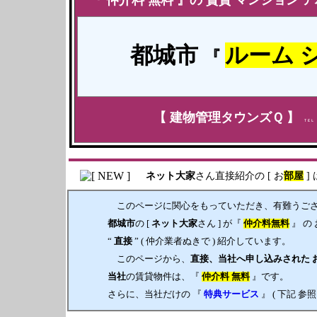
都城市
ルーム 
『
【
建物管理タウンズＱ
】
ＴＥＬ
ネット
大家
さん直接紹介の [ お
部屋
]
このページに関心をもっていただき、有難うござ
都城市
の [
ネット
大家
さん ] が『
仲介料無料
』 の 
“
直接
” ( 仲介業者ぬきで ) 紹介しています。
このページから、
直接、当社へ申し込みされた 
当社
の賃貸物件は、『
仲介料 無料
』です。
さらに、当社だけの 『
特典サービス
』 ( 下記 参