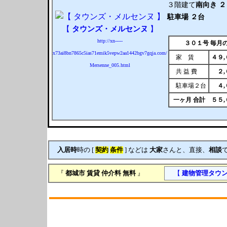
３階建て
南向き
２
駐車場 ２台
【
タウンズ・メルセンヌ
】
http://xn-----
３０１号 毎月
x73ai8bn7865c5ias71emik5vepw2aa1442bgv7gqja.com/
家 賃
４９
Mersenne_005.html
共 益 費
２
駐車場２台
４
一ヶ月 合計
５５
入居時
時の [
契約
条件
] などは
大家
さんと、直接、
相談
『
都城市
賃貸
仲介料 無料
』
【
建物管理タウ