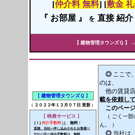
[
仲介料
無料
] [
敷金 
『 お
部屋
』
直接
紹介
を
【
建物管理タウンズＱ
】
ＴＥ
◎
ここで
のは、
他の賃貸店（
【
建物管理タウンズＱ
】
載を依頼し
(
２０２２年１２月０７日 更新
)
このペー
（ ごく一部
【
特典サービス
】
[Ⅰ]
仲介手数料
は、
無料
！
ん。 ）
直接、当社へ申し込みされたお客様
は
◎
当社は
契約の際の
仲介手数料は、無料
。