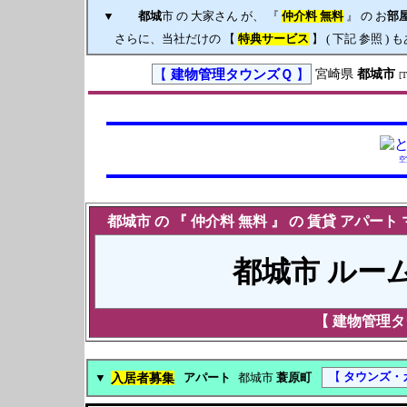
▼
都城
市 の 大家さん が、 『
仲介料 無料
』 の お
部
さらに、当社だけの 【
特典サービス
】 ( 下記 参照 )
【
建物管理タウンズＱ
】
宮崎県
都城市
[
空
都城
市 の 『
仲介料 無料
』 の
賃貸
アパート
都城市
ルー
【
建物管理タ
入居者募集
【
タウンズ・
▼
アパート
都城市
蓑原町