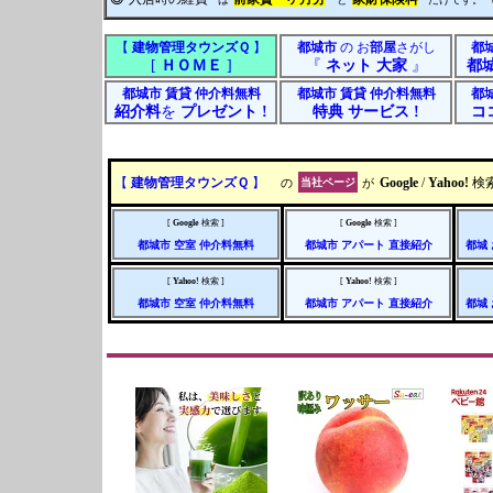
【
建物管理タウンズＱ
】
都城市
の お
部屋
さがし
都
[
ＨＯＭＥ
]
『
ネット 大家
』
都
都城市
賃貸
仲介料無料
都城市
賃貸
仲介料無料
都
紹介料
を
プレゼント
!
特典
サービス
!
コ
【
建物管理タウンズＱ
】
の
当社ページ
が
Google
/
Yahoo!
検
[
Google
検索 ]
[
Google
検索 ]
都城市
空室
仲介料無料
都城市
アパート
直接紹介
都城
[
Yahoo!
検索 ]
[
Yahoo!
検索 ]
都城市
空室
仲介料無料
都城市
アパート
直接紹介
都城