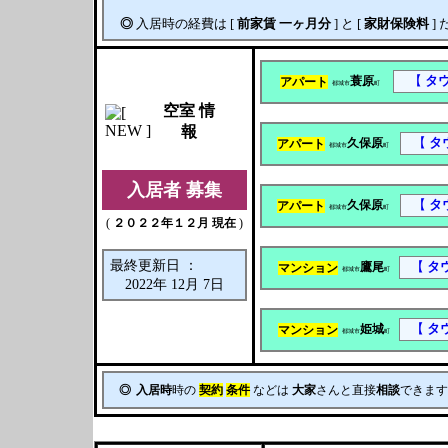
◎
入居時の経費は [
前家賃
一ヶ月分
] と [
家財保険料
] 
蓑原
【
タ
アパート
[
都城市
町
空室 情
報
久保原
【
タ
アパート
[
都城市
町
入居者 募集
久保原
【
タ
アパート
[
都城市
町
(
２０２２年１２月 現在
)
最終更新日 ：
鷹尾
【
タ
マンション
[
都城市
町
2022年 12月 7日
姫城
【
タ
マンション
[
都城市
町
◎
入居時
時の
契約
条件
などは
大家
さんと直接
相談
できます