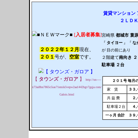
賃貸
マンション
２ＬＤ
[
入居者募集
]
宮崎県
都城市
蓑
『
タイヨー
』『
な
２０２２年１２月
現在、
が 目の前にあり
２０１
号が、
空室
です。
２階建て
南向き
２
駐車場 ２台
【
タウンズ・ガロア
】
http://xn-----
２０１号 毎月
x73ai8bn7865c5ias71emik5vepw2aa1442bgv7gqja.com/
家 賃
３３
Galois.html
共 益 費
２
駐車場２台
４
一ヶ月 合計
３９