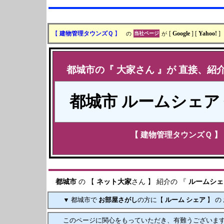
【
建物管理タウンズＱ
】
の
当社ページ
が
[
Google
] [
Yahoo!
]
都城市
の『
大家
さん 』が 直接、紹
都城市
ルームシェア
【
建物管理タウンズＱ
】
都城市
の 【
ネット
大家
さん 】 紹介の 『
ルームシェ
▼ 都城市で
お部屋さがし
の方に【
ルーム シェア
】 の
このページに関心をもっていただき、有難うございま