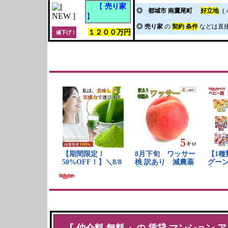
【
売り家
◎
都城市 南鷹尾町
好立地
(
】
◎
売り家
の
契約
条件
などは直
１２００万円
値下げ！
『
仲介料 無料
』の
賃貸
マンション
ア