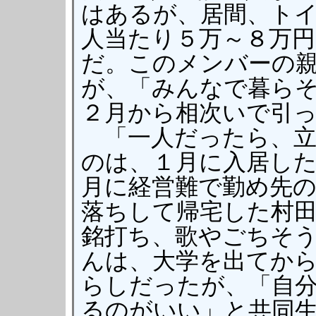
はあるが、居間、ト
人当たり５万～８万円
だ。このメンバーの
が、「みんなで暮ら
２月から相次いで引
「一人だったら、立
のは、１月に入居し
月に経営難で勤め先
落ちして帰宅した村
銘打ち、歌やごちそ
んは、大学を出てか
らしだったが、「自
るのがいい」と共同