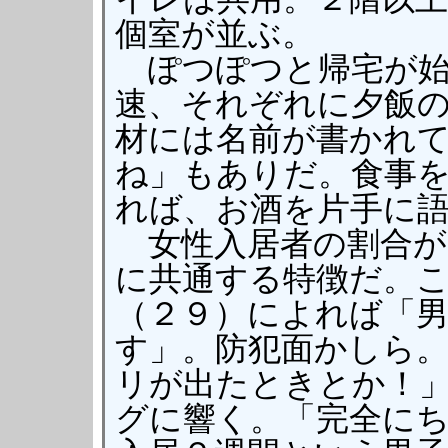
個室が並ぶ。
ぽつぽつと帰宅が始
速、それぞれに夕飯
材には名前が書かれ
ね」もありだ。食事
れば、お酒を片手に
女性入居者の割合が
に共通する特徴だ。
（２９）によれば「
す」。防犯面かしら
リが出たときとか！
グに響く。「完全に