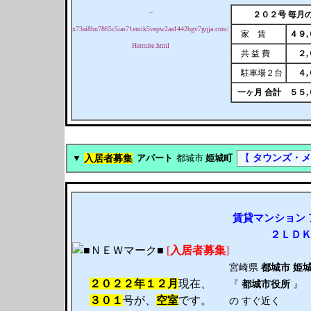
--
２０２号 毎月
x73ai8bn7865c5ias71emik5vepw2aa1442bgv7gqja.com/
家 賃
４９
Hermite.html
共 益 費
２
駐車場２台
４
一ヶ月 合計
５５
入居者募集
【
タウンズ・メ
▼
アパート
都城市
姫城町
賃貸
マンション
２ＬＤ
[
入居者募集
]
宮崎県
都城市
姫
２０２２年１２月
現在、
『
都城市役所
』
３０１
号が、
空室
です。
の すぐ近く