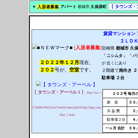
入居者募集
【
タウンズ・ア
▼
アパート
都城市
久保原町
賃貸
マンション
２ＬＤ
[
入居者募集
]
宮崎県
都城市
久
『
ニシムタ
』『
パ
２０２２年１２月
現在、
が 近くにあり
２０２
号が、
空室
です。
２階建て
南向き
２
駐車場 ２台
【
タウンズ・アーベル 1
】
http://xn----
２０２号 毎月
-
家 賃
３３
x73ai8bn7865c5ias71emik5vepw2aa1442bgv7gqja.com/
共 益 費
２
Abel_1.html
駐車場２台
４
一ヶ月 合計
３９