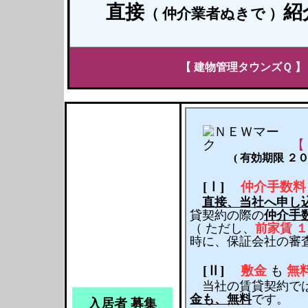
直接
紹
（ 仲介業者ぬきで ）
【
建物管理タウンズＱ
】
【
( 有効期限 ２
[Ⅰ]
仲介手数料
直接、当社へ申し
貸契約の際の
仲介手
（ ただし、
前家賃 
時に、保証会社の審
[Ⅱ]
敷金
も
無
当社の賃貸契約では
金も、無料
です。
入居者 募集