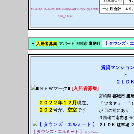
駐車場２台
４
-
一ヶ月 合計
４９
x73ai8bn7865c5ias71emik5vepw2aa1442bgv7gqja.com/
Abel_2.html
入居者募集
【
タウンズ・エ
▼
アパート
都城市
鷹尾町
賃貸
マンショ
ト
２ＬＤ
[
入居者募集
]
宮崎県
都城市
鷹
２０２２年１２月
現在、
『
ツタヤ
』 『
２０２
号が、
空室
です。
が 目の前にあり
３階建て
南向き
全
２ＬＤＫ
駐車場 
【
タウンズ・エルミート
】
http://xn---