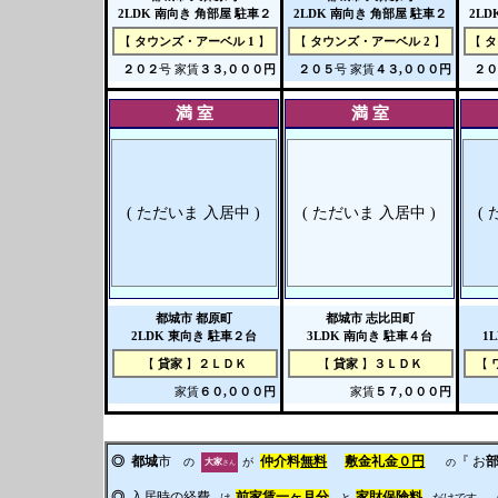
2LDK
南向き
角部屋
駐車２
2LDK
南向き
角部屋
駐車２
2LD
【
タウンズ・アーベル 1
】
【
タウンズ・アーベル 2
】
【
タ
２０２
号 家賃
３３,０００円
２０５
号 家賃
４３,０００円
２０
満 室
満 室
( ただいま 入居中 )
( ただいま 入居中 )
(
都城市
都原町
都城市
志比田町
2LDK
東向き
駐車２台
3LDK
南向き
駐車４台
1
【
貸家
】
２ＬＤＫ
【
貸家
】
３ＬＤＫ
【
家賃
６０,０００円
家賃
５７,０００円
◎
都城
市
仲介料
無料
敷金礼金
０円
『 お
の
が
大家
の
さん
◎
入居時の経費
前家賃一ヶ月分
家財保険料
は
と
だけです。