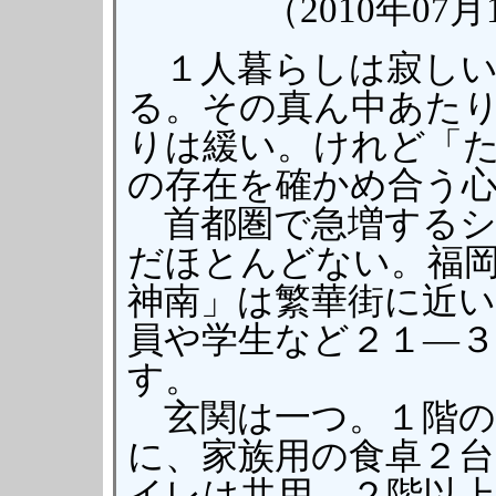
（2010年07
１人暮らしは寂しい
る。その真ん中あた
りは緩い。けれど「
の存在を確かめ合う
首都圏で急増するシ
だほとんどない。福
神南」は繁華街に近い
員や学生など２１―３
す。
玄関は一つ。１階の
に、家族用の食卓２
イレは共用。２階以