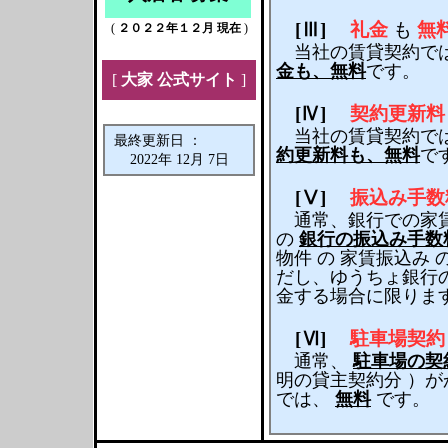
[Ⅲ]
礼金
も
無
(
２０２２年１２月 現在
)
当社の賃貸契約では
金も、無料
です。
[
大家 公式サイト
]
[Ⅳ]
契約更新料
当社の賃貸契約では
最終更新日 ：
約更新料も、無料
で
2022年 12月 7日
[Ⅴ]
振込み手数
通常、銀行での家賃
の
銀行の振込み手数
物件 の 家賃振込み 
だし、ゆうちょ銀行の
金する場合に限ります
[Ⅵ]
駐車場契約
通常、
駐車場の契
明の貸主契約分 ）が
では、
無料
です。