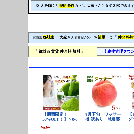
◎
入居時
時の
契約
条件
などは
大家
さんと直接,
相談
できます
都城市
大家
さん
の [ お
部屋
] は 『
仲介料無
宮崎県
直接紹介
『
都城市
賃貸
仲介料 無料
』
【
建物管理タウ