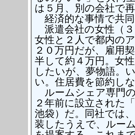
は５月、別の会社で
経済的な事情で共同
派遣会社の女性（３
女性と２人で都内の
２０万円だが、雇用契
半して約４万円。女
したいが、夢物語。
い。住居費を節約し
ルームシェア専門の
２年前に設立された
池袋）だ。同社では
装したうえで、ルー
を提案する。これま