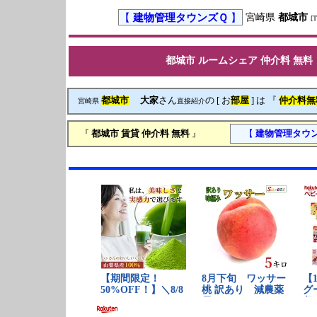
【
建物管理タウンズＱ
】
宮崎県
都城市
[
都城市
ルームシェア
仲介料 無料
都城市
大家
さん
の [ お
部屋
] は 『
仲介料無
宮崎県
直接紹介
『
都城市
賃貸
仲介料 無料
』
【
建物管理タウ