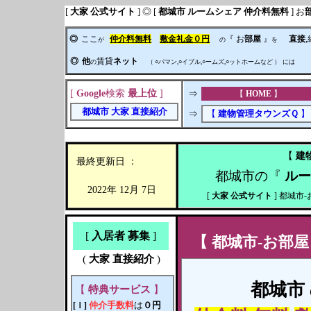
[
大家 公式サイト
] ◎ [
都城市
ルームシェア
仲介料無料
] お
◎
ここ
仲介料無料
敷金礼金０円
『 お
部屋
』
直接
が
の
を
◎
他
賃貸
ネット
の
（ ○パマン,○イブル,○ームズ,○ットホームなど ）
には
[
Google
検索
最上位
]
⇒
【
HOME
】
都城市
大家
直接紹介
⇒
【
建物管理タウンズＱ
】
【
建
最終更新日 ：
都城市の『
ルー
2022年 12月 7日
[
大家 公式サイト
] 都城市-お
[
入居者 募集
]
【
都城市-お部屋
(
大家 直接紹介
)
都城
市
【
特典サービス
】
仲介手数料
は
０円
[Ⅰ]