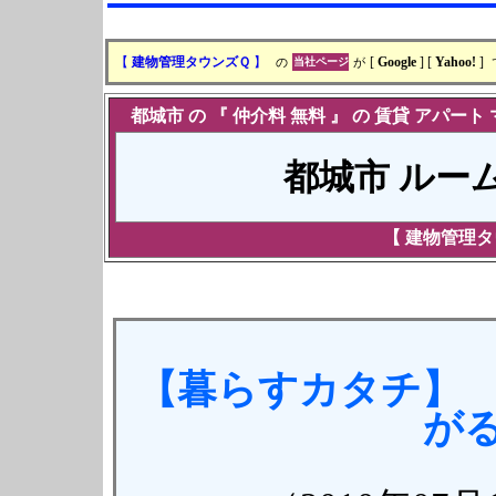
【
建物管理タウンズＱ
】
の
当社ページ
が
[
Google
] [
Yahoo!
]
都城
市 の 『
仲介料 無料
』 の
賃貸
アパート
都城市
ルー
【
建物管理タ
【暮らすカタチ】
が