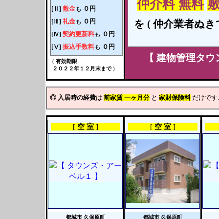
仲介料 無料
敷
敷金
も
０円
[Ⅱ]
礼金
も
０円
[Ⅲ]
を
( 仲介業者ぬきで
契約更新料
も
０円
[Ⅳ]
振込手数料
も
０円
[Ⅴ]
【
建物管理タウ
(
有効期限
２０２２年１２月末まで
)
◎
入居時の経費
は
前家賃
一ヶ月分
と
家財保険料
だけです
[
空 室
]
[
空 室
]
都城市
久保原町
都城市
久保原町