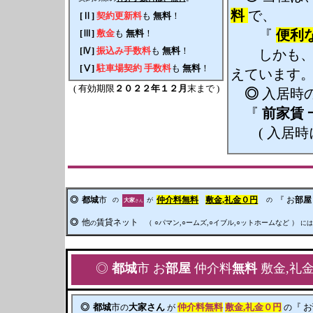
料
で、
[Ⅱ]
契約更新料
も
無料
！
『
便利
[Ⅲ]
敷金
も
無料
！
[Ⅳ]
振込み手数料
も
無料
！
しかも
[Ⅴ]
駐車場契約 手数料
も
無料
！
えています
( 有効期限
２０２２年１２月
末まで )
◎
入居時の
『
前家賃
( 入居時
◎
都城
市
仲介料無料
敷金,礼金０円
『 お
部屋
の
が
の
大家
さん
◎
他
賃貸ネット
（ ○パマン,○ームズ,○イブル,○ットホームなど ）
の
に
◎
都城
市 お
部屋
仲介料
無料
敷金,礼
◎
都城
市
の
大家さん
が
仲介料無料
敷金,礼金０円
の
『 お