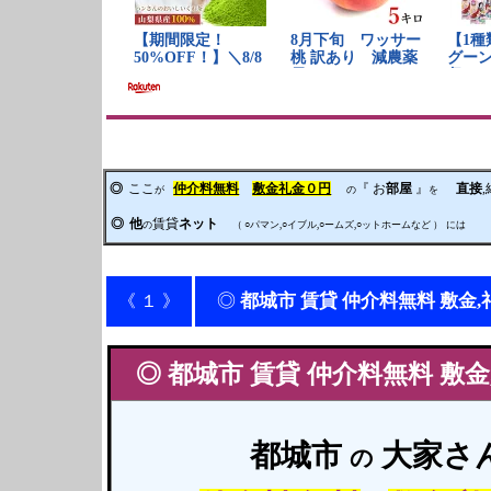
◎
ここ
仲介料無料
敷金礼金０円
『 お
部屋
』
直接
が
の
を
◎
他
賃貸
ネット
の
（ ○パマン,○イブル,○ームズ,○ットホームなど ）
には
◎
都城市
賃貸
仲介料無料
敷金,
《 １ 》
◎
都城市
賃貸
仲介料無料
敷金
都城
市
大家さ
の