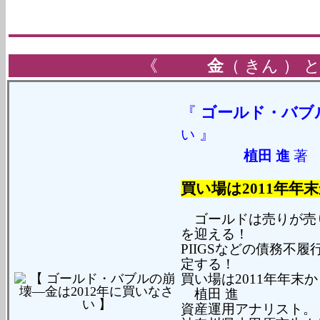
《
金
（ きん ） 
『
ゴールド・バブ
』
い
植田 進
買い場は2011年
ゴールドは売りが売
を迎える！
PIIGSなどの債務不
定する！
買い場は2011年年末
植田 進
資産運用アナリスト。