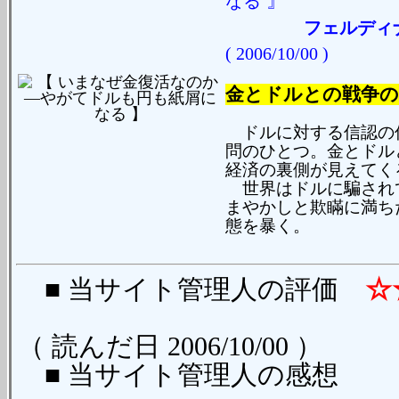
』
なる
フェルディ
( 2006/10/00 )
金とドルとの戦争の
ドルに対する信認の
問のひとつ。金とドル
経済の裏側が見えてく
世界はドルに騙されて
まやかしと欺瞞に満ち
態を暴く。
■ 当サイト管理人の評価
☆
（ 読んだ日 2006/10/00 ）
■ 当サイト管理人の感想