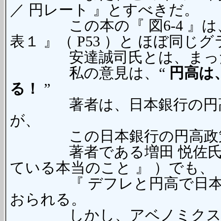
／ 円レート 』とすべきだ。
この本の『 図6-4 』は、安
表１ 』（ P53 ）と ほぼ同じ
安達誠司氏とは、まったく
私の意見は、“
円高は
る！
”
著者は、日本銀行の円高政
が、
この日本銀行の円高政策こ
著者である増田 悦佐氏は、
ている本当のこと 』 ）でも、
『 デフレと円高で日本経
おられる。
しかし、アベノミクスの