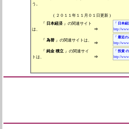
う。
( ２０１１年１１月０１日更新
『
日本経済
』の関連サイト
『
日本経
は、
⇒
http://www
『
最近の
『
為替
』の関連サイトは、
⇒
http://www
『
純金 積立
』の関連サイ
『
投資 
トは、
⇒
http://www