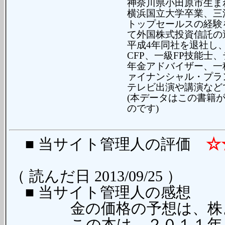
神奈川県小田原市生ま
横浜国立大学卒業、三
トップセールスの経験
て外国株式投資信託の
平成4年同社を退社し
CFP、一級FP技能士
年金アドバイザー、一
ァイナンシャル・プラ
テレビ出演や講演など
(本データはこの書籍
のです)
■ 当サイト管理人の評価
☆
（ 読んだ日 2013/09/25 ）
■ 当サイト管理人の感想
金の価格の予想は、株よ
この本は、２０１１年０８