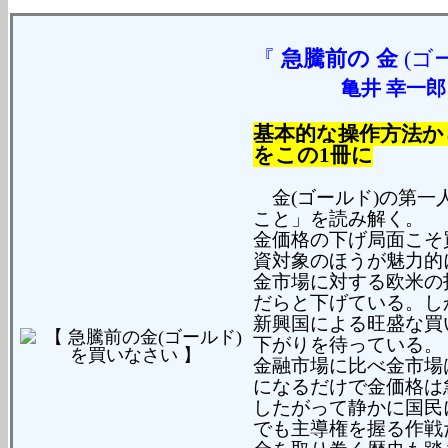
『
急騰前の
金
(ゴ
亀井 幸一
基本的な操作方法か
をこの1冊に
金(ゴールド)の第一
こと」を読み解く。
金価格の下げ局面こそ
資対象のほうが魅力的
金市場に対する欧米の
だらと下げている。し
新興国による旺盛な買
下がりを待っている。
金融市場に比べ金市場
になるだけで金価格は
したがって静かに国民
でも主導権を握る作戦