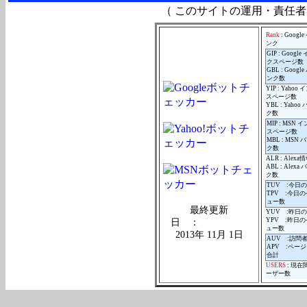
（ このサイトの運用・責任
Rank
: Goog
ンク
GIP : Googl
クスページ数
GBL : Goog
ンク数
YIP : Yaho
スページ数
YBL : Yaho
ク数
MIP : MSN
スページ数
MBL : MSN
ク数
ALR : Alexa
ABL : Alex
ク数
TUV :今日
TPV :今日
ュー数
最終更新
YUV :昨日
YPV :昨日
日 ：
ュー数
2013年 11月 1日
AUV :訪問
APV :ペー
合計
USERS
: 現
ーザー数