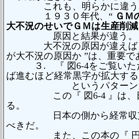
これも、明らかに違う
１９３０年代、“
ＧＭ
大不況のせいでＧＭは生産削減
原因と結果が違う。
大不況の原因が違えば、対
が大不況の原因か ”は、重要で
３. 『 図6-4をご覧いた
ば進むほど経常黒字が拡大する
というパターンが続いてい
この『 図6-4 』は、日本
る。
日本の側から経常収支を見る
べきだ。
また、この本の『 円ドル