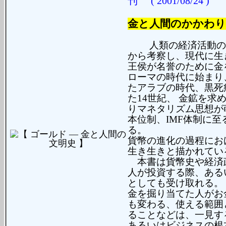
刊
( 2001/08/24 )
金と人間のかかわり
人類の経済活動の歴
から考察し、現代に生
王侯が名誉のために金
ローマの時代に始まり
たアラブの時代、黒死
た14世紀、 金鉱を
りマネタリズム思想が
本位制、IMF体制に
る。
貨幣の進化の過程にお
生き生きと描かれてい
本書は貨幣史や経済
人が投資する際、ある
としても受け取れる。
金を掘り当てた人がお
も変わる、使える範囲
ることなどは、一見す
あるいはビジネスの根