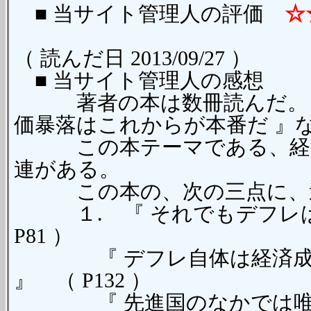
■ 当サイト管理人の評価
☆
（ 読んだ日 2013/09/27 ）
■ 当サイト管理人の感想
著者の本は数冊読んだ。『 
価暴落はこれからが本番だ 』
この本テーマである、経済
連がある。
この本の、次の三点に、違
１. 『 それでもデフレは
P81 ）
『 デフレ自体は経済成長
』 （ P132 ）
『 先進国のなかでは唯一