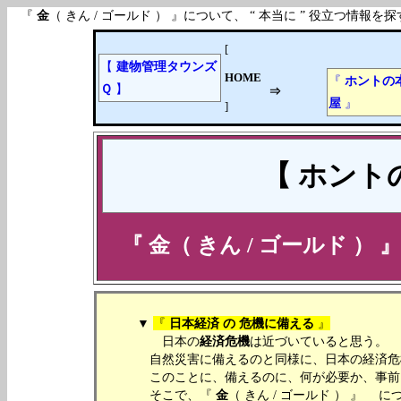
『
金
（ きん / ゴールド ） 』について、 “ 本当に ” 役立つ
[
【
建物管理タウンズ
HOME
『
ホントの
Ｑ
】
⇒
屋
』
]
【 ホント
『
金
（ きん / ゴールド ）
▼
『
日本経済 の 危機に備える
』
日本の
経済危機
は近づいていると思う。
自然災害に備えるのと同様に、日本の経済危機
このことに、備えるのに、何が必要か、事前
そこで、『
金
（ きん / ゴールド ） 』 に