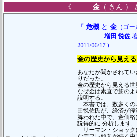
《
金
（ きん ）
『
危機
と
金
（ゴー
増田 悦佐
2011/06/17 )
金の歴史から見える
あなたが聞かされてい
りだった。
金の歴史から見える世
なぜ金は素直で筋のよ
説明する。
本書では、数多くの
田悦佐氏が、経済が停
舞われた中で、金価格
説得的に 分析します。
リーマン・ショック
なデフレ傾向が続く中