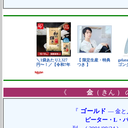
《
金
（ きん ）
『
ゴールド
― 金
ピーター・L・