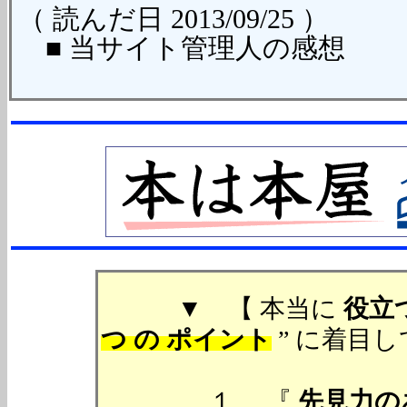
（ 読んだ日 2013/09/25 ）
■ 当サイト管理人の感想
▼ 【 本当に
役立
つ の ポイント
” に着目
１. 『
先見力の