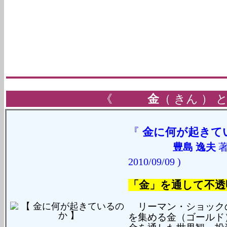
《
金
（ きん ） 
『
金に何が起きて
豊島 逸夫
2010/09/09 )
「金」を通して不透
リーマン・ショック
を集める金（ゴールド