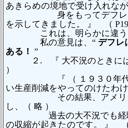
あきらめの境地で受け入れな
身をもってデフレが実体
を示してきました。 』 （ P19
これは、明らかに違う
私の意見は、“
デフレ
ある！
”
２. 『 大不況のときには何
）
『 （ １９３０年代 ）
い生産削減をやってのけたわ
その結果、アメリカ中の
し、（ 略 ）
過去の大不況でも経験し
の収縮が起きたのです。 』 （ P