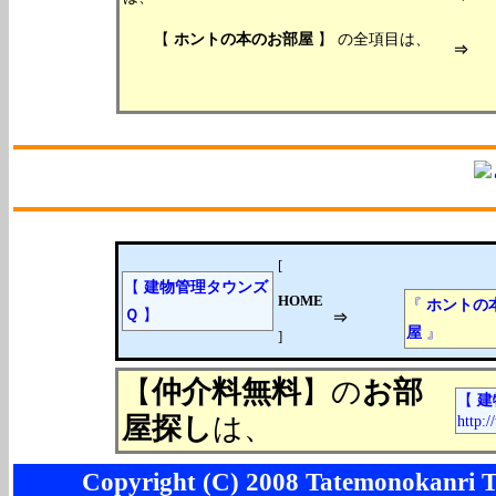
【
ホントの本のお部屋
】 の全項目は、
[
【
建物管理タウンズ
HOME
『
ホントの
Ｑ
】
⇒
屋
』
]
【
仲介料無料
】の
お部
【
建
屋探し
は、
http:
Copyright (C) 2008 Tatemonokanri To