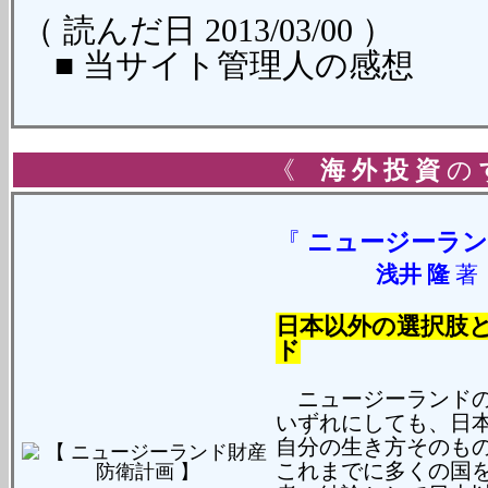
（ 読んだ日 2013/03/00 ）
■ 当サイト管理人の感想
《
海 外 投 資
の
『
ニュージーラ
浅井 隆
日本以外の選択肢
ド
ニュージーランドの
いずれにしても、日
自分の生き方そのも
これまでに多くの国