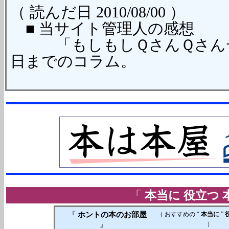
（ 読んだ日 2010/08/00 ）
■ 当サイト管理人の感想
「もしもしＱさんＱさんデス」の
日までのコラム。
「
本当に 役立つ 
『
ホントの本のお部屋
（ おすすめの “
本当に
”
』
）