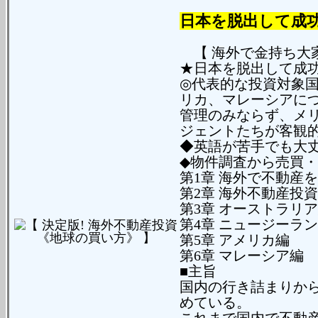
日本を脱出して成
【 海外で金持ち大家
★日本を脱出して成
◎代表的な投資対象国
リカ、マレーシアにつ
管理のみならず、メリ
ジェントたちが客観
◆英語が苦手でも大丈
◆物件調査から売買
第1章 海外で不動産を
第2章 海外不動産投
第3章 オーストラリ
第4章 ニュージーラ
第5章 アメリカ編
第6章 マレーシア編
■主旨
国内の行き詰まりか
めている。