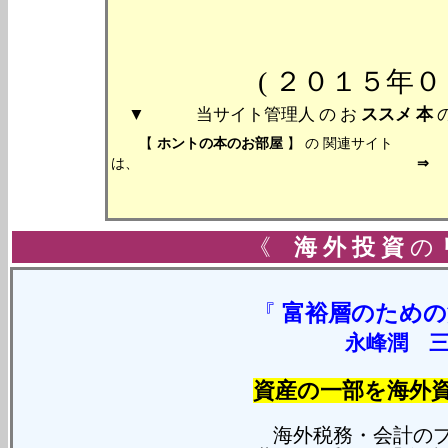
( ２０１５年０６
▼ 当サイト管理人 の お
ススメ
本
【
ホントの本のお部屋
】 の 関連サイト
は、
《
海 外 投 資
の
『
富裕層のための
永峰潤 
資産の一部を海外
海外税務・会計のプ