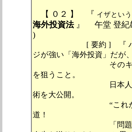
【 ０２ 】 『
イザという
海外投資法
』 午堂 登紀雄 (
)
[ 要約 ] 『 ハイ
ジが強い「海外投資」だが
そのキモは、「日
を狙うこと。
日本人のための“
術を大公開。
“これから”の日
道！
「問題山積みの日