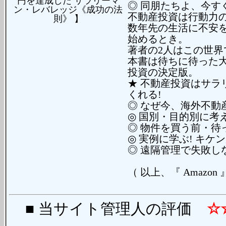
◎ 同朋たちよ、今す
不動産投資は行動力
数年先の生活に不安
始めるとき。
著者の2人はこの世
本書は待ちに待った
投資の決定版。
★ 不動産投資はサ
くれる!
◎ なぜ今、海外不動
◎ 国別・目的別に考
◎ 物件を買う前・待
◎ 実例に学ぶ! キ
◎ 遠隔管理で失敗し
（ 以上、『 Amazon
■ 当サイト管理人の評価
☆