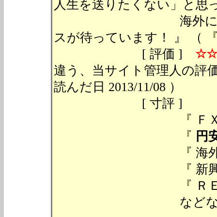
人生を送りたくない」と思
海外にはあなたが
スが待っています！ 』 （ 『 
[ 評価 ]
☆
違う、当サイト
読んだ日 2013/11/08 ）
[ 寸評 ] 入門
『 ＦＸのメリット
『
円
『 海外ＥＴＦの買い
『 新興国投資信託 
『 ＲＥＩＴ不動産投
などなど、お