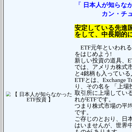
『
日本人が知らな
カン・チ
安定している先進
をして、中長期的
ETF元年といわれる
をはじめよう!
新しい投資の道具、E
では、アメリカ株式市
と4銘柄も入ってい
ETFとは、Exchange
り、その名を 「上場
取引所に上場している
れがETFです。
つまり株式市場の平均
です。
ご存じのとおり、日本の
はいませんが、世界
ものが あります。