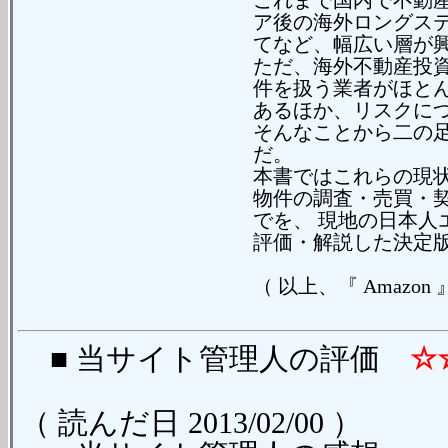
これまで国内で不動
ア後の海外ロングステ
てなど、幅広い層が
ただ、海外不動産投
件を扱う業者がほとん
あるほか、リスクに
そんなことから二の
だ。
本書ではこれらの現
物件の調査・売買・
でを、 現地の日本人
評価・解説した決定
（ 以上、『 Amazon
■ 当サイト管理人の評価
☆
（ 読んだ日 2013/02/00 ）