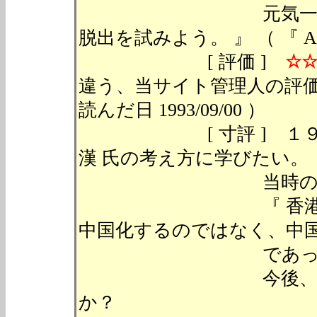
元気一杯、張り切
脱出を試みよう。 』 （ 『 A
[ 評価 ]
☆
違う、当サイト
読んだ日 1993/09/00 ）
[ 寸評 ] １９９３
漢 氏の考え方に学びたい。
当時の邱 永漢 
『 香港返還の１
中国化するのではなく、中国
であった
今後、中国は、こ
か？