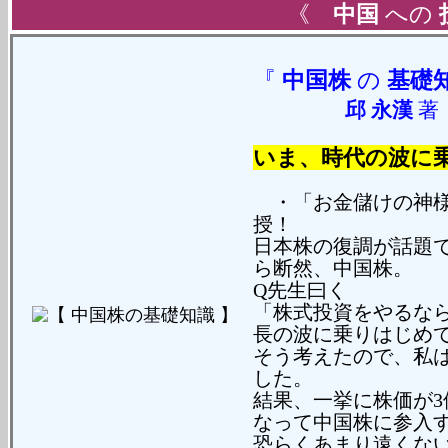
《
中国
への
『
中国株
の
基礎
邱 永漢
いま、時代の波に
・「お金儲けの神様
授！
日本株の復調が話題
ら断然、中国株。
Q先生曰く
「株式投資をやるな
長の波に乗りはじめ
そう考えたので、私
した。
結果、一挙に株価が3
なって中国株に参入
恐らくあまり遠くな