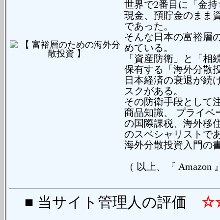
世界で2番目に「金持
現金、預貯金のまま
であった。
そんな日本の富裕層
めている。
「資産防衛」と「相
保有する「海外分散
日本経済の衰退が続
スクがある。
その防衛手段として
商品知識、 プライベ
の国際課税、海外移住
のスペシャリストで
海外分散投資入門の
（ 以上、『 Amazon
■ 当サイト管理人の評価
☆