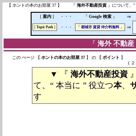
【 ホントの本のお部屋 37 】 『
海外不動産投資
』について、“ 
[
案内
]
・・・
『
Google 検索
』
⇒
・・・
⇒
[
Topic Path
]
『
都城市
賃貸
仲介料無料
』
『
海外 不動産
この ぺージ 【
ホントの本のお部屋 37
】 の 【
ポイント
】
( ２０１５年０６月１９
▼ 『
海外不動産投資
て、“ 本当に ” 役立つ
本
、
す