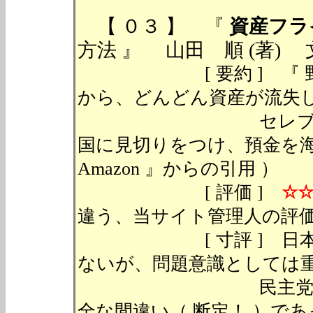
【 ０３ 】 『
資産フラ
方法 』 山田 順 (著) 文春新書
[ 要約 ] 『 野田
から、どんどん資産が流失
セレブはもちろん
国に見切りをつけ、預金を海
Amazon 』からの引用 ）
[ 評価 ]
☆
違う、当サイト管理人の評価
[ 寸評 ] 日本か
ないが、問題意識としては
民主党時の金融政策
全な間違い（ 断定！ ）で