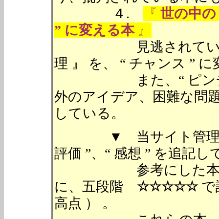
４.
『
世の中の 
” に変える本
』
見逃されている、世の
理 』 を、 “ チャンス 
また、“ ピンチ ” を
外のアイデア、困難な問題を
している。
▼ 当サイト管理人が
評価 ”、“ 感想 ” を追記
参考にした本、サイ
に、五段階
☆☆☆☆☆
で
高点 ） 。