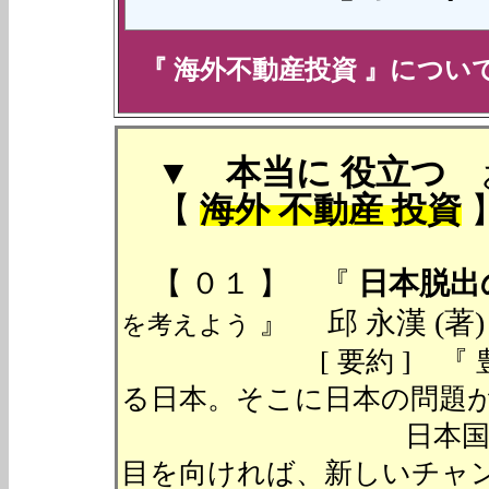
『
海外不動産投資
』について、
▼
本当に
役立つ
【
海外 不動産 投資
【 ０１ 】 『
日本脱出
』 邱 永漢 (著) P
を考えよう
[ 要約 ] 『 豊か
る日本。そこに日本の問題
日本国内に視野を
目を向ければ、新しいチャ