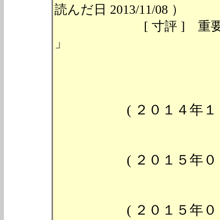
読んだ日 2013/11/08 ）
[ 寸評 ] 重要！「
」
( ２０１４年１１
( ２０１５年０４
( ２０１５年０５