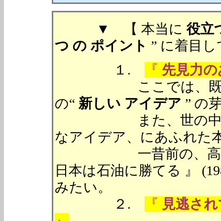
▼ 【 本当に
役立
つ の ポイント
” に着目
１.
『
先見力の
ここでは、既存の知
の“
新しい アイデア
” 
また、世の中の先を
なアイデア、にあふれた
一昔前の、高橋 亀
日本は石油に勝てる 』 (
みたい。
２.
『
見逃され
』