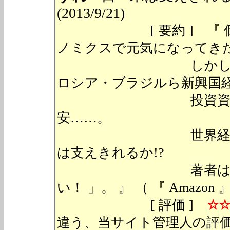
(2013/9/21)
[ 要約 ] 『 個人
ノミクスで元気になってき
しかし、ここに来
ロシア・ブラジルら新興国
投資資金の流失→
安……。
世界経済の波乱要
は支えきれるか!?
著者は言う。「 
い！ 」。 』 （ 『 Amazo
[ 評価 ]
☆
違う、当サイト