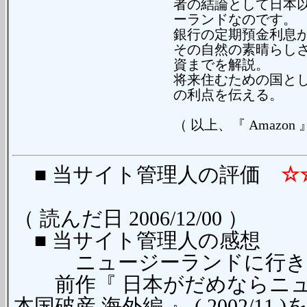
者の結論として日本
ーランドなのです。
銀行の定期預金利息
その自然の素晴らし
資までを解説。
将来住むための国と
の利点を伝える。
（ 以上、『 Amazon
■ 当サイト管理人の評価
☆
（ 読んだ日 2006/12/00 ）
■ 当サイト管理人の感想
ニュージーランドに行きた
前作『 日本がだめならニュー
本国破産 海外編 』 ( 2002/11 