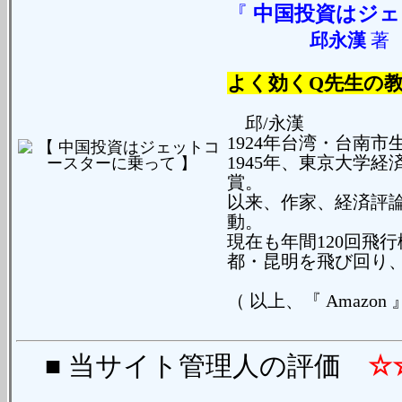
『
中国投資はジェ
邱永漢
よく効くQ先生の
邱/永漢
1924年台湾・台南市
1945年、東京大学
賞。
以来、作家、経済評
動。
現在も年間120回飛
都・昆明を飛び回り
（ 以上、『 Amazon
■ 当サイト管理人の評価
☆