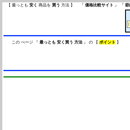
【 最っとも
安く
商品を
買う
方法 】 『
価格比較サイト
』 『
節
この ぺージ 『
最っとも 安く買う 方法
』 の 【
ポイント
】
( ２０１５年０６月１２