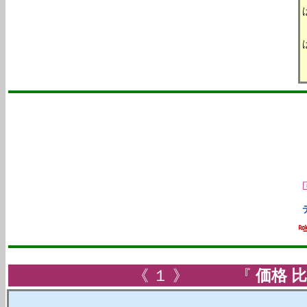
《 １ 》 『
価格 