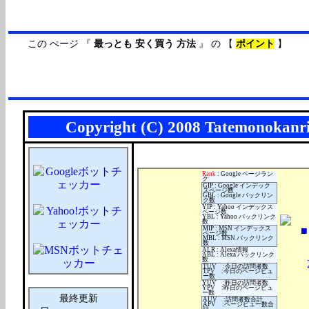
この ぺージ 『
最っとも 安く買う 方法
』 の 【
ポイント
】
( ２０１５年０６月１２
Copyright (C) 2008 Tatemonokanri 
Rank
: Google ページラン
ク
GIP : Google インデック
スページ数
GBL : Google バックリン
ク数
YIP : Yahoo インデックス
ページ数
YBL : Yahoo バックリンク
数
MIP : MSN インデックス
ページ数
MBL : MSN バックリンク
数
ALR : Alexa情報
ABL : Alexa バックリンク
数
TUV :今日の訪問者数
TPV :今日のページビュ
ー数
YUV :昨日の訪問者数
YPV :昨日のページビュ
ー数
最終更新
AUV :訪問者数合計
APV :ページビュー数合