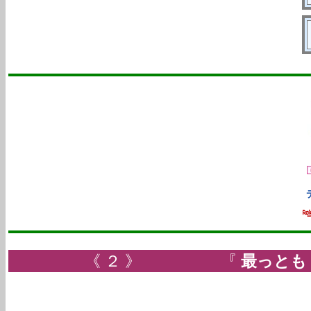
《 ２ 》 『
最っとも