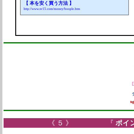
【 本を安く買う方法 】
http://www.sv15.com/money/boople.htm
《 ５ 》 『
ポイ