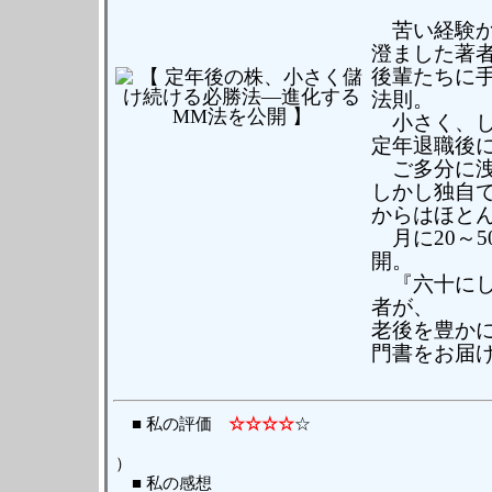
苦い経験か
澄ました著
後輩たちに手
法則。
小さく、し
定年退職後
ご多分に洩
しかし独自
からはほと
月に20～
開。
『六十にし
者が、
老後を豊か
門書をお届
■ 私の評価
☆☆☆☆
☆
（ 読んだ日 
）
■ 私の感想