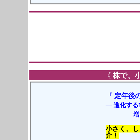
《
株で、
『
定年後
―
進化する
増
小さく、し
介！