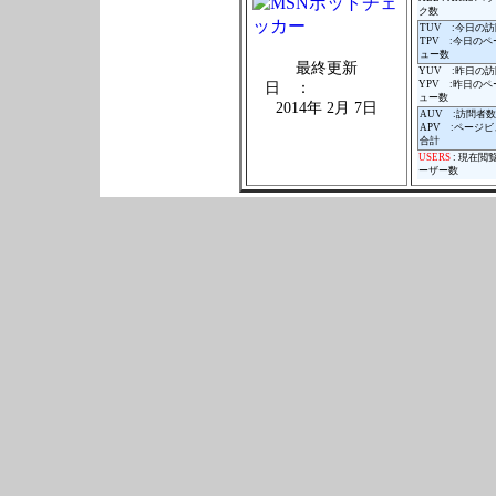
ク数
TUV :今日の
TPV :今日の
ュー数
最終更新
YUV :昨日の
YPV :昨日の
日 ：
ュー数
2014年 2月 7日
AUV :訪問者
APV :ページ
合計
USERS
: 現在閲
ーザー数