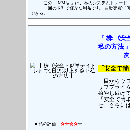
この『 MM法 』は、私のシステムトレード（
一回の取引で僅かな利益でも、自動売買で何度
できる。
『
株
《安
私の方法
友
「安全で簡
目からウロ
サブプライ
殖やし続け
「安全で簡
せ、さらに
■ 私の評価
☆☆☆☆
☆
（ 読んだ日 