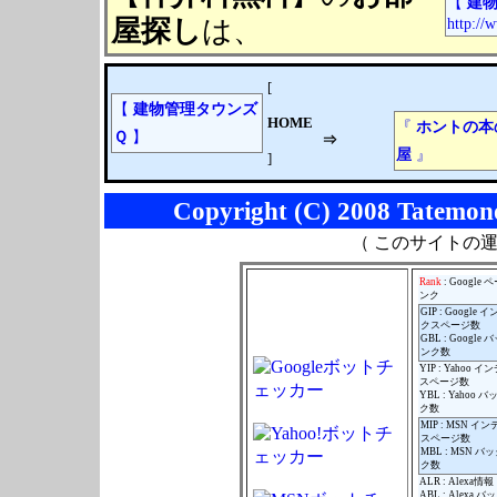
【
建物
屋探し
は、
http://
[
【
建物管理タウンズ
HOME
『
ホントの本
Ｑ
】
⇒
屋
』
]
Copyright (C) 2008 Tatemono
（ このサイトの
Rank
: Google
ンク
GIP : Google 
クスページ数
GBL : Google
ンク数
YIP : Yahoo 
スページ数
YBL : Yahoo 
ク数
MIP : MSN イ
スページ数
MBL : MSN バ
ク数
ALR : Alexa情報
ABL : Alexa 