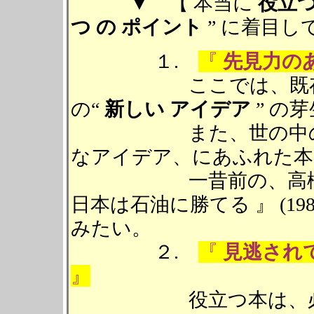
▼ 【 本当に
役立
つ の ポイント
” に着目し
１.
『
先見力の
ここでは、既存の知
の“
新しい アイデア
” の
また、世の中の先を
なアイデア、にあふれた本
一昔前の、高橋 亀
日本は石油に勝てる 』 (1
みたい。
２.
『
見逃され
』
役立つ本は、必ずし