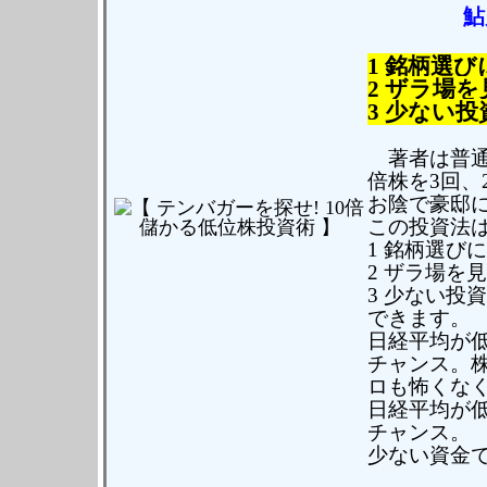
鮎
1 銘柄選
2 ザラ場
3 少ない
著者は普通
倍株を3回、
お陰で豪邸
この投資法
1 銘柄選び
2 ザラ場を
3 少ない投
できます。
日経平均が低
チャンス。
ロも怖くなく
日経平均が低
チャンス。
少ない資金