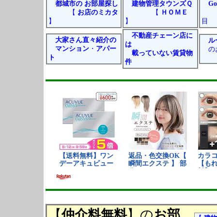
都城市の お部屋探し
建物管理タウンズＱ
Go
【
お店のミカタ
【
ＨＯＭＥ
】
】
目
不動産チェーン店に
大家さん直々紹介の
ル
は
マンション
・
アパー
の
載っていない
賃貸物
ト
件
【
仲介料無料
】の
お部