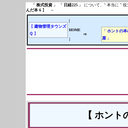
『
株式投資
』 『
日経225
』 について、“ 本当に 
んだ
本
6
】 ～
[
【
建物管理タウンズ
HOME
『
ホントの本
Ｑ
】
⇒
屋
』
]
【 ホント