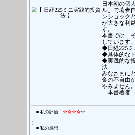
日本初の個
ル」で著者自
ンショック
が大きな利
す。
本書では、
しています
◆日経225
◆具体的な
◆実践的な
法
みなさまにと
金の不自由
やみません
本書著者 
■ 私の評価
☆☆☆☆
☆
（ 読んだ日 
）
■ 私の感想