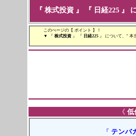
『
株式投資
』 『
日経225
』 
このぺージの【 ポイント 】！
▼ 『
株式投資
』 『
日経225
』 について、“ 本
《
低
『
テンバ