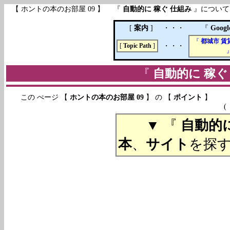
【 ホントの本のお部屋 09 】 『
自動的に 稼ぐ 仕組み
』について、
[
案内
]
・・・
『
Goog
『
都城市
賃
・・・
[
Topic Path
]
『
自動的に 稼ぐ
この ぺージ 【
ホントの本のお部屋 09
】 の 【
ポイント
】
( ２０１９年０５月２５
▼ 『
自動的に
本
、
サイト
を探