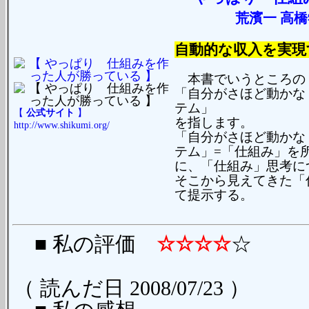
荒濱一 高
自動的な収入を実現
本書でいうところの
「自分がさほど動かな
テム」
【
公式サイト
】
を指します。
http://www.shikumi.org/
「自分がさほど動かな
テム」=「仕組み」を
に、「仕組み」思考に
そこから見えてきた「
て提示する。
■ 私の評価
☆☆☆☆
☆
（ 読んだ日 2008/07/23 ）