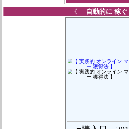
《
自動的に
稼ぐ