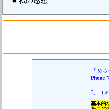
■ 私の感想
『
めち
Phone
刊
( 2
基本的
をこの