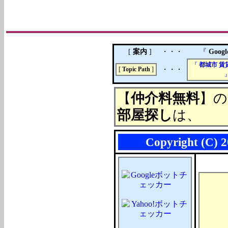
[
案内
]
・・・
『
Goog
『
都城市
賃
・・・
[
Topic Path
]
【
仲介料無料
】の
部屋探し
は、
Copyright (C) 2