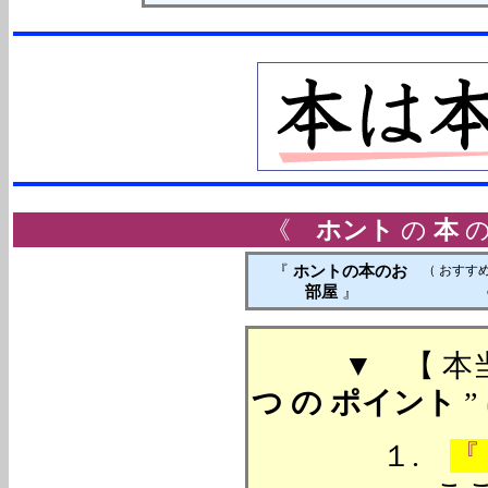
《
ホント
の
本
『
ホントの本のお
（ おすすめ
部屋
』
▼ 【 本
つ の ポイント
”
１.
『