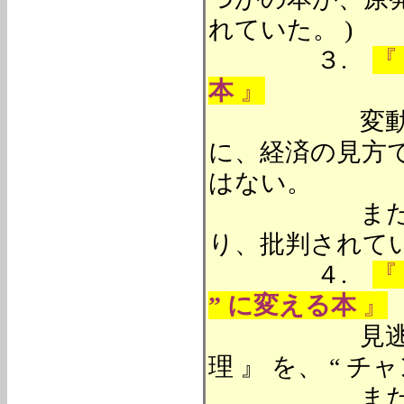
れていた。 )
３.
『
本
』
変動期には
に、経済の見方
はない。
また、新聞
り、批判されて
４.
『
” に変える本
』
見逃されてい
理 』 を、 “ 
また、“ ピンチ