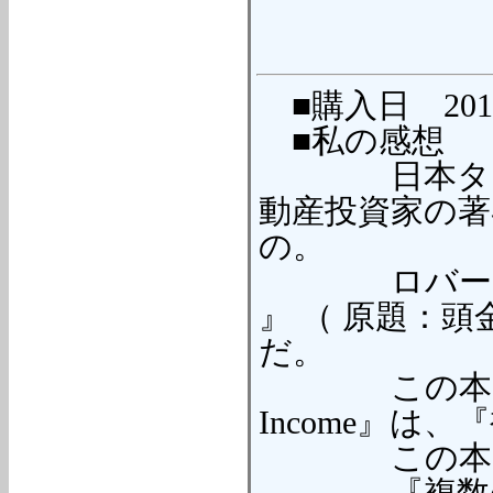
■購入日 2010/
■私の感想
日本タイトル
動産投資家の著
の。
ロバート・G
』 （ 原題：
だ。
この本のタイトル原
Income』は
この本で