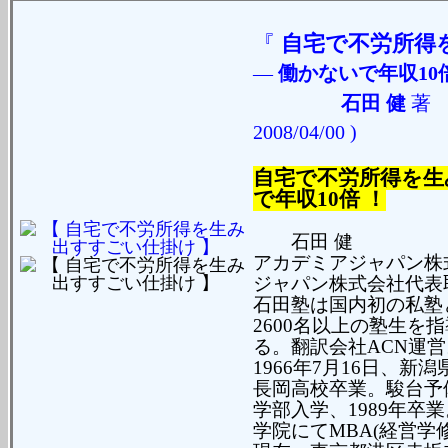
『
自宅で不労所得
―
働かないで年収10
石田 健
2008/04/00 )
自宅で不労所得を生
で年収10倍 ！
石田 健
アカデミアジャパン株
ジャパン株式会社代表
石田塾は国内初の私塾と
2600名以上の塾生を
る。翻訳会社ACN運営
1966年7月16日、新
長岡高校卒業。駿台予
学部入学、1989年卒
学院にてMBA(経営学