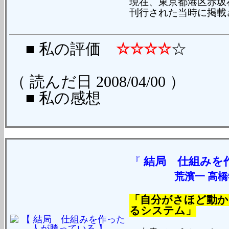
現在、東京都港区赤坂
刊行された当時に掲載
■ 私の評価
☆☆☆☆
☆
（ 読んだ日 2008/04/00 ）
■ 私の感想
『
結局 仕組みを
荒濱一 高
「自分がさほど動か
るシステム」