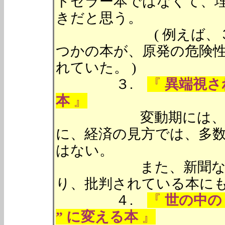
トセラー本ではなくて、
きだと思う。
( 例えば、３．１
つかの本が、原発の危険
れていた。 )
３.
『
異端視さ
本
』
変動期には、常識が
に、経済の見方では、多
はない。
また、新聞などの書
り、批判されている本に
４.
『
世の中の 
” に変える本
』