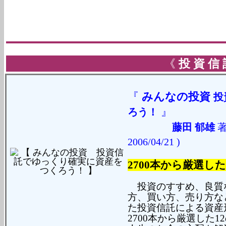
《
投 資 信
『
みんなの投資
投
』
ろう！
藤田 郁雄
2006/04/21 )
2700本から厳選し
投資のすすめ、良質
方、買い方、売り方な
た投資信託による資産
2700本から厳選した