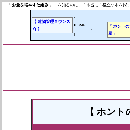
『
お金を増やす仕組み
』 を知るのに、 “ 本当に ” 役立つ
[
【
建物管理タウンズ
HOME
『
ホントの
Ｑ
】
⇒
屋
』
]
【 ホント