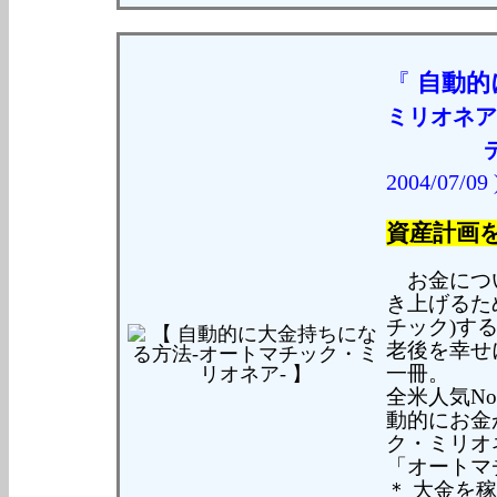
『
自動的
ミリオネア
2004/07/09 
資産計画を
お金につい
き上げるた
チック)する
老後を幸せ
一冊。
全米人気N
動的にお金
ク・ミリオ
「オートマ
＊ 大金を