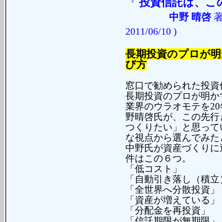
『
投資信託は、こ
中野 晴啓
2011/06/10 )
長期投資のプロが明
び方
窓口で勧められた投資
長期投資のプロが明か
業界のウラオモテを2
野晴啓氏が、この先行
つくりたい」と思って
な視点から選んでみた
中野氏が資産づくりに
件はこの６つ。
「低コスト」
「自動引き落し（積立
「全世界へ分散投資」
「資産が増えている」
「分配金を再投資」
「信託期限が無期限」