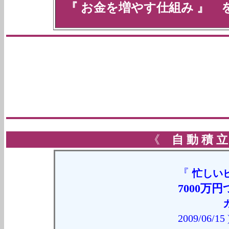
『
お金を増やす仕組み
』 を
《
自 動
積 立
『
忙しい
7000万
2009/06/15 