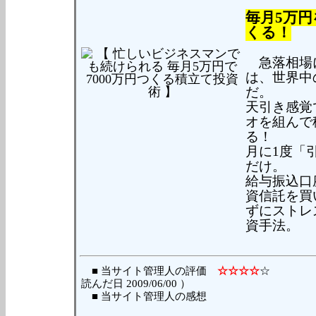
毎月5万円
くる！
急落相場に
は、世界中
だ。
天引き感覚
オを組んで
る！
月に1度「
だけ。
給与振込口
資信託を買
ずにストレ
資手法。
■ 当サイト管理人の評価
☆☆☆☆
読んだ日 2009/06/00 ）
■ 当サイト管理人の感想