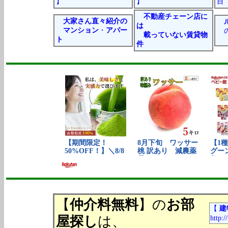
】
】
目
不動産チェーン店に
大家さん直々紹介の
は
マンション
・
アパー
の
載っていない
賃貸物
ト
件
【
仲介料無料
】の
お部
【
建
屋探し
は、
http: