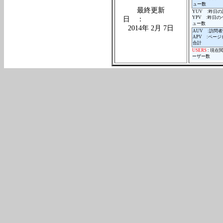
ュー数
最終更新
YUV :昨日
YPV :昨日
日 ：
ュー数
2014年 2月 7日
AUV :訪問
APV :ペー
合計
USERS
: 現在
ーザー数