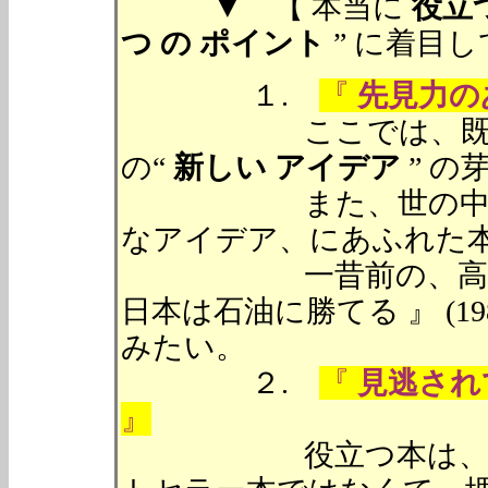
▼ 【 本当に
役立
つ の ポイント
” に着目
１.
『
先見力の
ここでは、既存の知
の“
新しい アイデア
” 
また、世の中の先を
なアイデア、にあふれた
一昔前の、高橋 亀
日本は石油に勝てる 』 (
みたい。
２.
『
見逃され
』
役立つ本は、必ずし