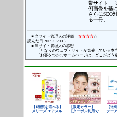
帯サイト」
例画像を基
さらにSEO
る一冊。
■ 当サイト管理人の評価
☆☆☆☆
読んだ日 2009/06/00 ）
■ 当サイト管理人の感想
『となりのウェブ・サイトが繁盛している本
『お客をつかむホームぺージは、どこがどう違