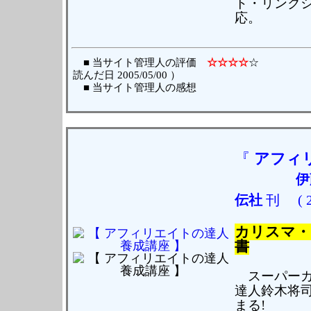
ト・リンクシ
応。
■ 当サイト管理人の評価
☆☆☆☆
読んだ日 2005/05/00 ）
■ 当サイト管理人の感想
『
アフィ
伊
伝社
刊
( 
カリスマ・
書
スーパーカ
達人鈴木将
まる!