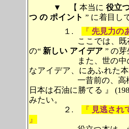
▼ 【 本当に
役立
つ の ポイント
” に着目し
１.
『
先見力の
ここでは、既存の知
の“
新しい アイデア
” の
また、世の中の先を
なアイデア、にあふれた本
一昔前の、高橋 亀
日本は石油に勝てる 』 (1
みたい。
２.
『
見逃され
』