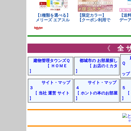
《
全
建物管理タウンズＱ
都城市の お部屋探し
Ｑ
【
ＨＯＭＥ
【
お店のミカタ
】
】
ップ
サイト・マップ
サイト・マップ
３
４
５
【
当社 運営 サイト
【
ホントの本のお部屋
【
】
】
】
空