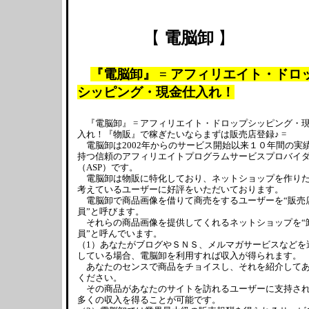
【
電脳卸
】
『電脳卸』 = アフィリエイト・ドロ
シッピング・現金仕入れ！
『電脳卸』 = アフィリエイト・ドロップシッピング・
入れ！『物販』で稼ぎたいならまずは販売店登録♪ =
電脳卸は2002年からのサービス開始以来１０年間の実
持つ信頼のアフィリエイトプログラムサービスプロバイ
（ASP）です。
電脳卸は物販に特化しており、ネットショップを作り
考えているユーザーに好評をいただいております。
電脳卸で商品画像を借りて商売をするユーザーを“販売
員”と呼びます。
それらの商品画像を提供してくれるネットショップを“
員”と呼んでいます。
（1）あなたがブログやＳＮＳ、メルマガサービスなどを
している場合、電脳卸を利用すれば収入が得られます。
あなたのセンスで商品をチョイスし、それを紹介して
ください。
その商品があなたのサイトを訪れるユーザーに支持さ
多くの収入を得ることが可能です。