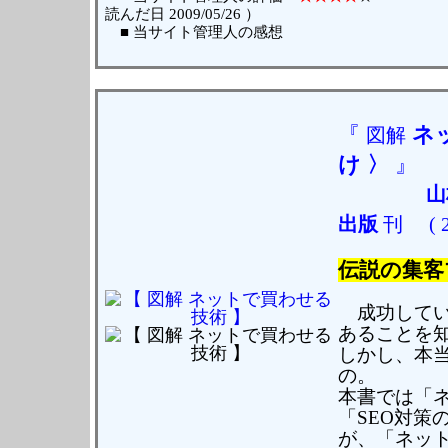
読んだ日 2009/05/26 ）
■ 当サイト管理人の感想
『
ネ
図解
け 〉
』
山
出版
刊
( 
伝説の集客
成功してい
あることを知
しかし、本
の。
本書では「
「SEO対策
が、「ネッ