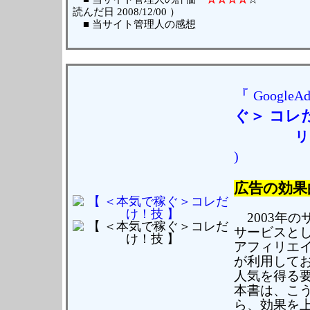
読んだ日 2008/12/00 ）
■ 当サイト管理人の感想
『
Googl
ぐ＞
コレ
リ
)
広告の効果
2003年
サービスとし
アフィリエ
が利用して
人気を得る
本書は、こう
ら、効果を