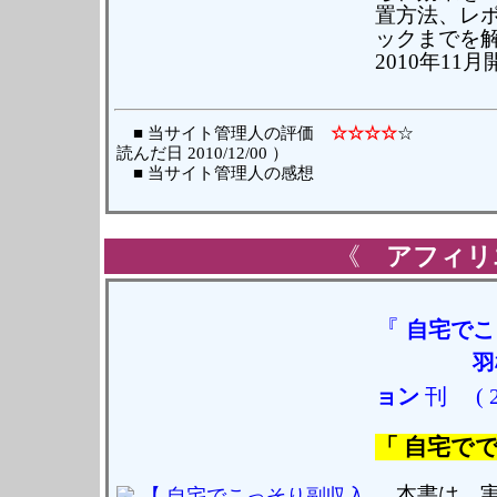
置方法、レ
ックまでを
2010年1
■ 当サイト管理人の評価
☆☆☆☆
読んだ日 2010/12/00 ）
■ 当サイト管理人の感想
《
アフィリ
『
自宅でこ
羽
ョン
刊
( 
「 自宅でで
本書は、実