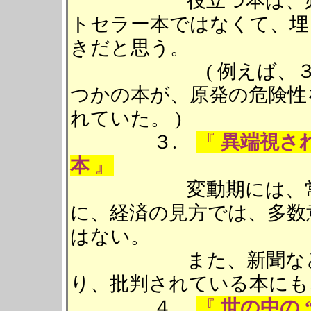
役立つ本は、必ずし
トセラー本ではなくて、埋
きだと思う。
( 例えば、３．１
つかの本が、原発の危険性
れていた。 )
３.
『
異端視さ
本
』
変動期には、常識が
に、経済の見方では、多数
はない。
また、新聞などの書
り、批判されている本にも
４.
『
世の中の 