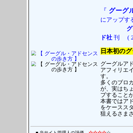
『
グーグ
にアップす
グ
ド社
刊
( 
日本初のグ
グーグルア
アフィリエ
す。
多くのブロ
が、実はち
プすること
本書ではア
をケースス
狙えるさま
■ 当サイト管理人の評価
☆☆☆☆