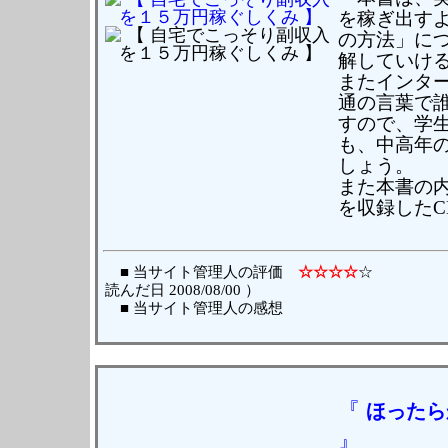
を稼ぎ出すよ
の方法」に
解していけ
またインタ
通の言葉で
すので、学
も、中高年
しょう。
また本書の
を収録したC
■ 当サイト管理人の評価
☆☆☆☆
読んだ日 2008/08/00 ）
■ 当サイト管理人の感想
『
ほったら
』