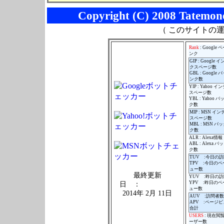
Copyright (C) 2008 Tatemono
（ このサイトの
Rank
: Google
ンク
GIP : Google 
クスページ数
GBL : Google
ンク数
YIP : Yahoo 
スページ数
YBL : Yahoo 
ク数
MIP : MSN イ
スページ数
MBL : MSN バ
ク数
ALR : Alexa情報
ABL : Alexa 
ク数
TUV :今日の
TPV :今日の
ュー数
最終更新
YUV :昨日の
YPV :昨日のペ
日 ：
ュー数
2014年 2月 11日
AUV :訪問者
APV :ページ
合計
USERS
: 現在閲
ーザー数