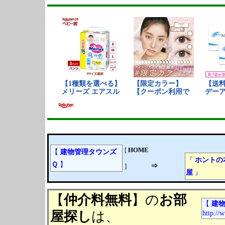
[
HOME
【
建物管理タウンズ
『
ホントの
Ｑ
】
⇒
]
屋
』
【
仲介料無料
】の
お部
【
建物
屋探し
は、
http://