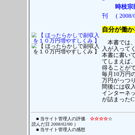
時枝宗
刊
( 2008/
自分が働か
本書では、
入が入って
本書に書い
てしまえば
得ることが
毎月10万円
万円がっつ
間後には収入
インターネ
が詰まったCD
■ 当サイト管理人の評価
☆☆☆☆
読んだ日 2008/02/00 ）
■ 当サイト管理人の感想