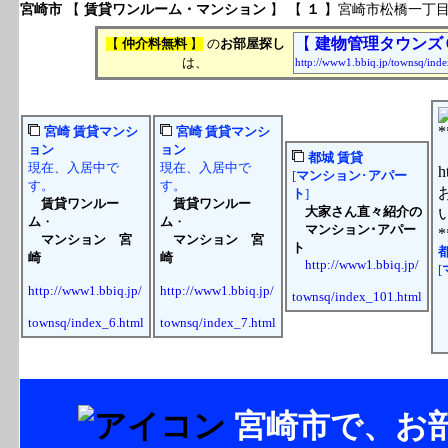
宮崎市
【
賃貸ワンルーム・マンション
】 【
１
】宮崎市松橋一丁目
【
建物管理タウンズ
【
仲介料無料
】
の
お部屋探し
は、
http://www1.bbiq.jp/townsq/inde
宮崎
賃貸
マンシ
宮崎
賃貸
マンシ
ョン
ョン
都城
賃貸
現在、入居中で
現在、入居中で
[
マンション
･
アパー
す。
す。
ト
]
賃貸ワンルー
賃貸ワンルー
大家さん直々紹介の
ム
・
ム
・
マンション･アパー
マンション
宮
マンション
宮
ト
崎
崎
http://www1.bbiq.jp/
[
http://www1.bbiq.jp/
http://www1.bbiq.jp/
townsq/index_101.html
townsq/index_6.html
townsq/index_7.html
h
t
宮崎市で、お