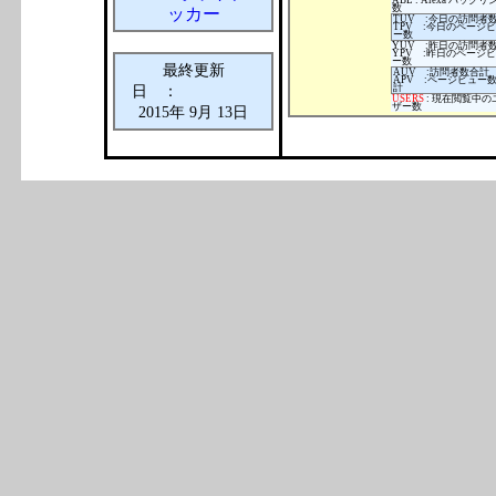
ABL : Alexa バックリ
数
TUV :今日の訪問者
TPV :今日のページ
ー数
YUV :昨日の訪問者
YPV :昨日のページ
ー数
最終更新
AUV :訪問者数合計
APV :ページビュー
計
日 ：
USERS
: 現在閲覧中の
ザー数
2015年 9月 13日