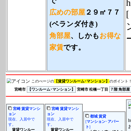
で
h
広めの部屋
２９㎡７７
(ベランダ付き)
角部屋
、しかも
お得な
家賃
です。
このぺージの
【賃貸ワンルーム･マンション】
のポイント！【
宮崎市
【ワンルーム･マンション】
宮崎市 松橋一丁目
７階 角部屋
宮崎
賃貸
マンシ
宮崎
賃貸
マンシ
ョン
ョン
都城
賃貸
現在、入居中で
現在、入居中で
[
マンション
･
アパー
す。
す。
ト
]
賃貸ワンルー
賃貸ワンルー