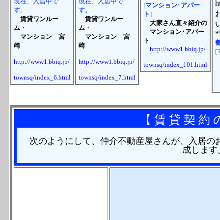
現在、入居中で
現在、入居中で
[
マンション
･
アパー
す。
す。
ト
]
賃貸ワンルー
賃貸ワンルー
大家さん直々紹介の
ム
・
ム
・
マンション･アパー
マンション
宮
マンション
宮
ト
崎
崎
http://www1.bbiq.jp/
[
http://www1.bbiq.jp/
http://www1.bbiq.jp/
townsq/index_101.html
townsq/index_6.html
townsq/index_7.html
h
t
【 賃 貸 契 約 
次のようにして、仲介不動産屋さんが、入居のお
成します