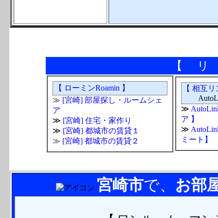
【 リ
【 ローミンRoamin 】
【 相互リ
AutoLi
≫
[宮崎] 部屋探し・ルームシェ
≫
AutoL
ア
ア 】
≫
[宮崎] 住宅・家作り
≫
Auto
≫
[宮崎] 都城市の賃貸１
ミート】
≫
[宮崎] 都城市の賃貸２
宮崎市
で、
お部