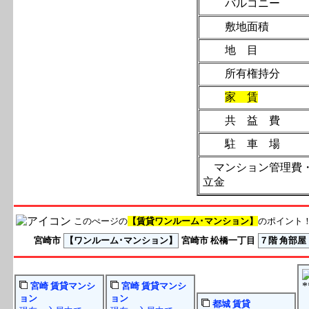
バルコニ
敷地面積
地 目
所有権持
家 賃
共 益 費
駐 車 場
マンション管理費
立金
このぺージの
【賃貸ワンルーム･マンション】
のポイント！【
宮崎市
【ワンルーム･マンション】
宮崎市 松橋一丁目
７階 角部屋
宮崎
賃貸
マンシ
宮崎
賃貸
マンシ
ョン
ョン
都城
賃貸