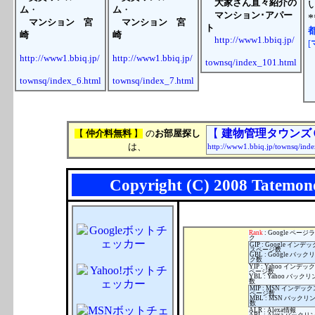
大家さん直々紹介の
ム
・
ム
・
マンション･アパー
マンション
宮
マンション
宮
ト
崎
崎
http://www1.bbiq.jp/
[
http://www1.bbiq.jp/
http://www1.bbiq.jp/
townsq/index_101.html
townsq/index_6.html
townsq/index_7.html
h
t
【
建物管理タウンズ
【
仲介料無料
】
の
お部屋探し
は、
http://www1.bbiq.jp/townsq/inde
Copyright (C) 2008 Tatemono
Rank
: Google ページ
ク
GIP : Google インデッ
スページ数
GBL : Google バック
ク数
YIP : Yahoo インデッ
ページ数
YBL : Yahoo バック
数
MIP : MSN インデック
ページ数
MBL : MSN バックリ
数
ALR : Alexa情報