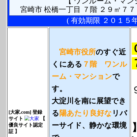
【 ワンルーム・マン
宮崎市 松橋一丁目 ７階 ２９㎡７７
( 有効期限 ２０１５
宮崎市役所
のすぐ近
くにある
７階 ワンル
ーム・マンション
で
す。
大淀川を南に展望でき
る
陽あたり良好な
リバ
[大家.com] 登録
サイト
【
ーサイド、静かな環境
優良サイト認定
証 】