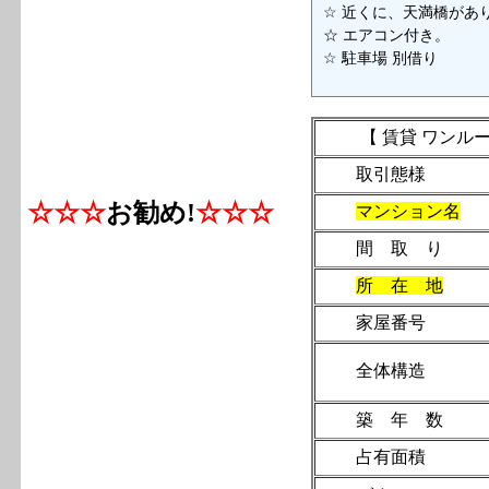
☆ 近くに、天満橋があ
☆ エアコン付き。
☆ 駐車場 別借り
【 賃貸 ワンルー
取引態様
☆☆☆
お勧め!
☆☆☆
マンション名
間 取 
所 在 地
家屋番号
全体構造
築 年 
占有面積