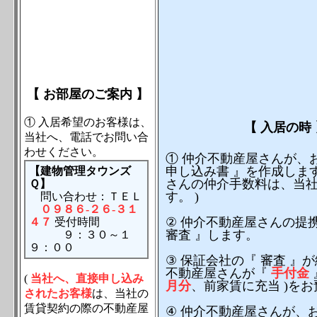
【 お部屋のご案内 】
① 入居希望のお客様は、
【 入居の時
当社へ、電話でお問い合
わせください。
① 仲介不動産屋さんが、
申し込み書 』を作成します
【建物管理タウンズ
さんの仲介手数料は、当
Ｑ】
す。 )
問い合わせ：ＴＥＬ
０９８６-２６-３１
② 仲介不動産屋さんの提
４７
受付時間
審査 』します。
９：３０～１
９：００
③ 保証会社の『 審査 』
不動産屋さんが『
手付金
(
当社へ、直接申し込み
月分
、前家賃に充当 )を
されたお客様
は、当社の
賃貸契約の際の不動産屋
④ 仲介不動産屋さんが、