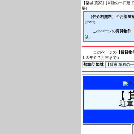
【都城 貸家】[単独の一戸建て 
要]
【
仲介料無料
】の
お部屋
[HOME]
このぺージの
賃貸物件
は、
このぺージの
【賃貸物
１３年０７月末まで )
都城市 姫城
【貸家 単独の
【
駐車