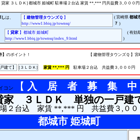
貸家 ３ＬＤＫ] 都城市 姫城町 駐車場２台込 家賃 **,*** 円共益費３,００
( 宮崎県
都城
探し
は、
【
建物管理タウンズＱ
】
http://www1.bbiq.jp/townsq/
７
)
【
貸家
】都城市 姫城町
( 有効
http://www1.bbiq.jp/townsq/index_9.html
)
件】
のポイント！ 【 建物管理タウンズＱ 】宮崎県都城
一戸建て】
[３ＬＤＫ]
家賃 **,*** 円
駐車場２台込 共益費３,０００円
【
入 居 者 募 集 中
貸家 ３ＬＤＫ 単独の一戸建
場２台込 家賃 **,*** 円 共益費３,０
都城市 姫城町