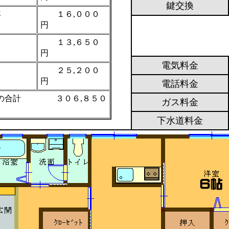
鍵交換
年
１６,０００
円
１３,６５０
換
円
電気料金
２５,２００
社
円
電話料金
の合計 ３０６,８５０
ガス料金
下水道料金