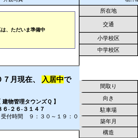
所在地
交通
真は、ただいま準備中
小学校区
中学校区
０７月現在、
入居中
で
間取り
向き
建物管理タウンズＱ 】
-２６-３１４７
駐車場
９：３０～１９：０
築年月
構造