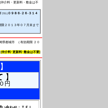
０円[仲介料・更新料・敷金は不
市
０９８６-２６-３１４
[TEL]
期限２０１３年０７月末まで
市 ( 有効期限 ２０
[仲介料･更新料･敷金は不要]
】
て
】
００円
問い合わせ：ＴＥＬ