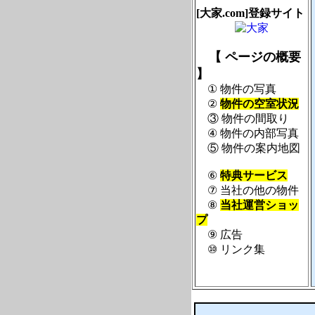
[大家.com]登録サイト
【 ページの概要
】
① 物件の写真
②
物件の空室状況
③ 物件の間取り
④ 物件の内部写真
⑤ 物件の案内地図
⑥
特典サービス
⑦ 当社の他の物件
⑧
当社運営ショッ
プ
⑨ 広告
⑩ リンク集