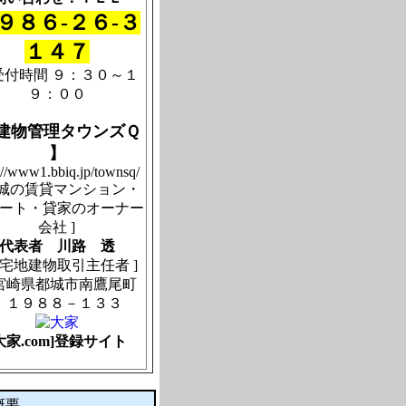
９８６-２６-３
１４７
付時間 ９：３０～１
９：００
 建物管理タウンズＱ
】
://www1.bbiq.jp/townsq/
都城の賃貸マンション・
ート・貸家のオーナー
会社 ]
代表者 川路 透
 宅地建物取引主任者 ]
崎県都城市南鷹尾町
１９８８－１３３
大家.com]登録サイト
概要