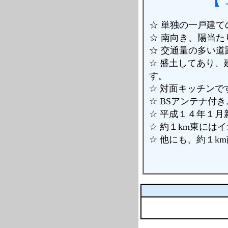
☆ 単独の一戸建ての
☆ 南向き、陽当た
☆ 交通量の多い道
☆ 盛土してあり
す。
☆ 対面キッチンで
☆ BSアンテナ付き
☆ 平成１４年１
☆ 約１km東には
☆ 他にも、約１k