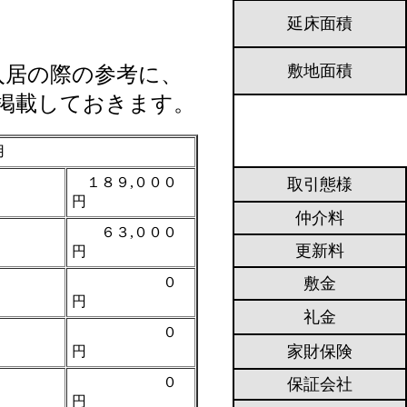
延床面積
敷地面積
居の際の参考に、
掲載しておきます。
用
１８９,０００
取引態様
円
仲介料
６３,０００
賃
更新料
円
０
敷金
円
礼金
０
家財保険
円
０
保証会社
円