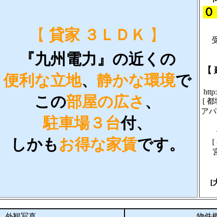
０
【
貸家 ３ＬＤＫ
】
受
『九州電力』の近くの
【
便利な立地
、
静かな環境
で
http
この
部屋の広さ
、
[ 
アパ
駐車場３台
付、
しかも
お得な家賃
です。
[
宮
[
外観写真
物件