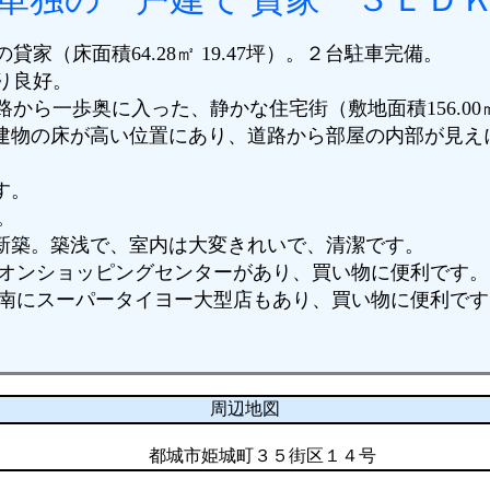
貸家（床面積64.28㎡ 19.47坪）。２台駐車完備。
り良好。
路から一歩奥に入った、静かな住宅街（敷地面積156.0
、建物の床が高い位置にあり、道路から部屋の内部が見え
す。
。
月新築。築浅で、室内は大変きれいで、清潔です。
イオンショッピングセンターがあり、買い物に便利です。
m南にスーパータイヨー大型店もあり、買い物に便利です
周辺地図
都城市姫城町３５街区１４号