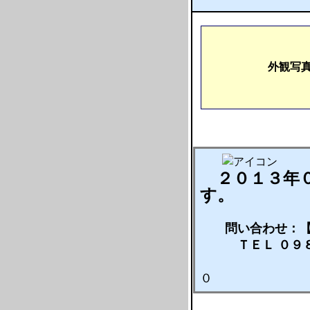
外観写
２０１３年
す。
問い合わせ：【 
ＴＥＬ ０９８６
受付時間 
０