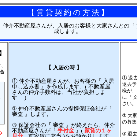
【 賃 貸 契 約 の 方 法 】
仲介不動産屋さんが、入居のお客様と大家さんとの『 
成します。
】
は、
【 入居の時 】
合
① 退
① 仲介不動産屋さんが、お客様の『 入居
退去予
申し込み書 』を作成します。( 不動産屋
様が、
さんの仲介手数料は、当社が負担しま
す。 )
に『 
Ｌ
さい。
② 仲介不動産屋さんの提携保証会社が『
審査 』します。
② 大
の募集
③ 保証会社の『 審査 』が終えたら、仲介
不動産屋さんが『
手付金
』(
家賃の１ヶ
み
③ 退
月分
、前家賃に充当 )をお預かりします。