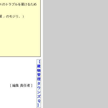
のトラブルを避けるため
」のモジリ。 ）
【
建
物
管
理
タ
[ 編集 責任者 ]
ウ
ン
ズ
Ｑ
】