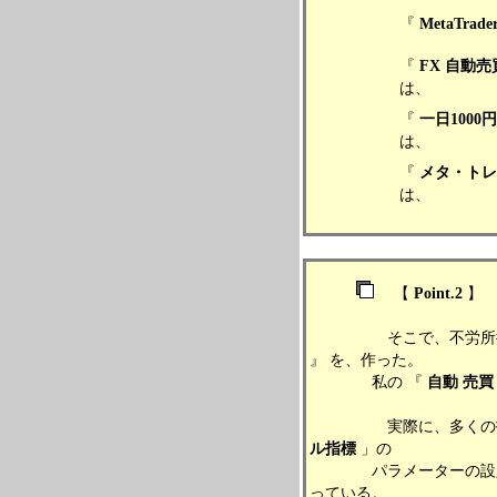
『
MetaTrader
『
FX 自動売
は、
『
一日100
は、
『
メタ・トレ
は、
【
Point.2
】
そこで、不労所得を得る
』 を、作った。
私の 『
自動
売買
実際に、多くの投資
ル指標
」の
パラメーターの設定を工
っている。