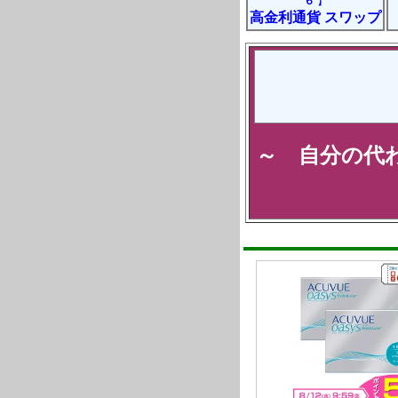
６
】
高金利通貨 スワップ
～ 自分の代