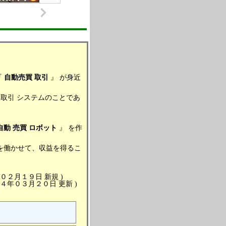
『
自動売買
取引
』 が身近
” 取引 システムのことであ
自動
売買
ロボット
』 を作
を働かせて、収益を得るこ
年０２月１９日 新規 )
１４年０３月２０日 更新 )
人 )