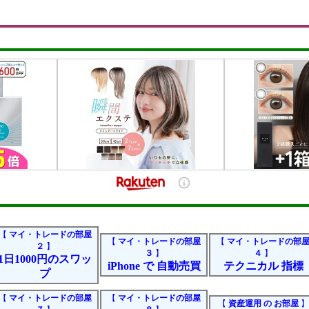
【
マイ・トレードの部屋
【
マイ・トレードの部屋
【
マイ・トレードの部
２
】
３
】
４
】
1日1000円のスワッ
iPhone で 自動売買
テクニカル 指標
プ
【
マイ・トレードの部屋
【
マイ・トレードの部屋
【
資産運用 の お部屋
】