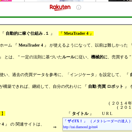
 『
自動的に稼ぐ仕組み .１
』
『
MetaTrader 4
』
ーム 『
MetaTrader 4
』 が使えるようになって、以前は難しかった 
』 とは、 “ 一定の法則に基づいた
ルール
に従い、
機械的に
、売買する 
過去の売買データを参考に、「インジケータ」を設定して、 『
 が構築できれば、継続して、自分の代わりに 『
自動
売買
ロボット
』 
( ２０１４
( ２０
ト
】
『
タイトル
』 U R L
『
ザイFX！
』 ( メタトレーダーの達
 4
』 の 関連サイトは、
⇒
http://zai.diamond.jp/mt4