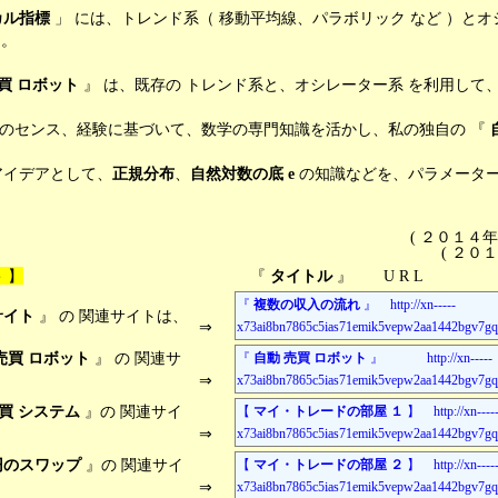
カル指標
」 には、トレンド系（ 移動平均線、パラボリック など ）とオ
る。
買
ロボット
』 は、既存の トレンド系と、オシレーター系 を利用して
ス、経験に基づいて、数学の専門知識を活かし、私の独自の 『
デアとして、
正規分布
、
自然対数の底 e
の知識などを、パラメータ
( ２０１４
( ２０
ト
】
『
タイトル
』 U R L
『
複数の収入の流れ
』 http://xn-----
サイト
』 の 関連サイトは、
⇒
x73ai8bn7865c5ias71emik5vepw2aa1442bgv7gqj
売買 ロボット
』 の 関連サ
『
自動 売買 ロボット
』 http://xn-----
⇒
x73ai8bn7865c5ias71emik5vepw2aa1442bgv7gqj
売買 システム
』の 関連サイ
【
マイ・トレードの部屋 １
】 http://xn----
⇒
x73ai8bn7865c5ias71emik5vepw2aa1442bgv7gqj
0円のスワップ
』の 関連サイ
【
マイ・トレードの部屋 ２
】 http://xn----
⇒
x73ai8bn7865c5ias71emik5vepw2aa1442bgv7gqj