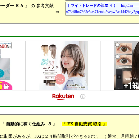
ーダー ＥＡ
』 の 参考文献
【
マイ・トレードの部屋 ４
】 http://xn----
⇒
x73ai8bn7865c5ias71emik5vepw2aa1442bgv7gqj
 『
自動的に稼ぐ仕組み .３
』
『
FX 自動売買 取引
』
るが、FXは２４時間取引ができるので、 （ 通常、月曜朝７時