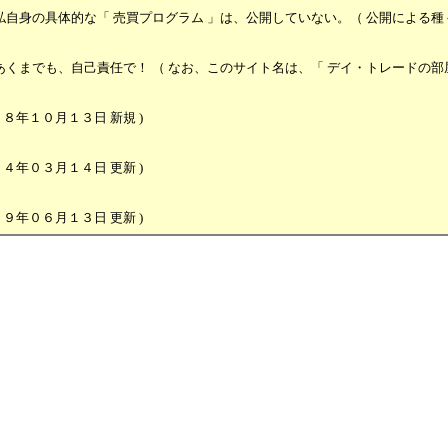
な「 売買プログラム 」は、公開していない。（ 公開による種々
己責任で！ （ なお、このサイト名は、「 デイ・トレードの部屋 
月１３日 新規 )
月１４日 更新 )
月１３日 更新 )