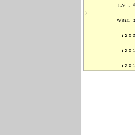
しかし、私自身の具体的
）
投資は、あくまでも、自
( ２００８年１０
( ２０１４年０３
( ２０１９年０６