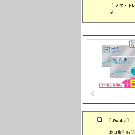
『
メタ・トレ
は、
【
Point.3
】
株は取引時間に制限があ