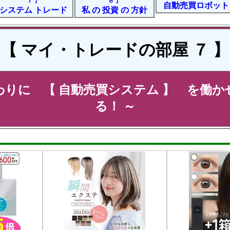
７
】
８
】
自動売買ロボット
システム トレード
私 の 投資 の 方針
【 マイ・トレードの部屋 ７ 】
わりに 【
自動売買システム
】 を働か
る！ ～