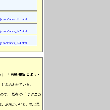
a.com/index_121.html
a.com/index_122.html
a.com/index_124.html
） 『
自動
売買
ロボット
、組み合わせている。
るので、
既存
の「
テクニカ
、成果がいいと、私は思