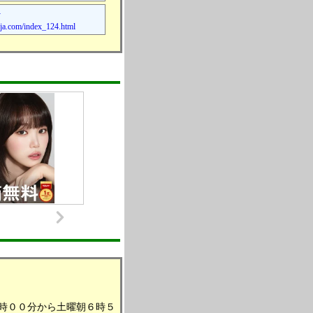
-
a.com/index_124.html
００分から土曜朝６時５