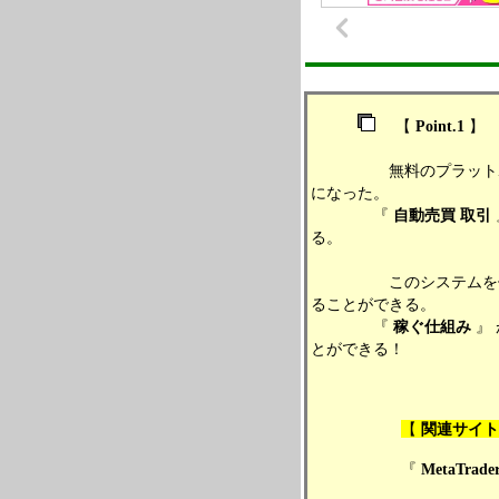
【
Point.1
】
無料のプラットホ
になった。
『
自動売買
取引
る。
このシステムを使い、
ることができる。
『
稼ぐ仕組み
』
とができる！
【
関連サイ
『
MetaTrader