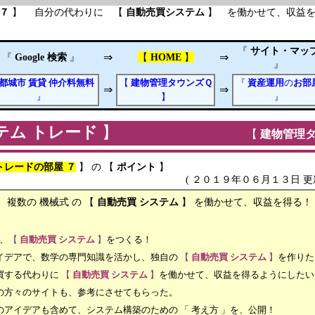
７
】 自分の代わりに 【
自動売買システム
】 を働かせて、収益
『
サイト・マッ
『
Google 検索
』
⇒
【
HOME
】
⇒
』
都城市
賃貸
仲介料無料
【
建物管理タウンズＱ
『
資産運用
の
お部
⇒
⇒
』
】
』
テム トレード
】
【
建物管理
トレードの部屋 ７
】 の 【
ポイント
】
１９年０６月１３日 更新 
数の 機械式 の 【
自動売買
システム
】 を働かせて、収益を得る
、
【
自動売買
システム
】
をつくる！
数学の専門知識を活かし、独自の
【
自動売買
システム
】
を作りた
代わりに
【
自動売買
システム
】
を働かせて、収益を得るようにしたい
イトも、参考にさせてもらった。
含めて、システム構築のための 「 考え方 」を、公開！