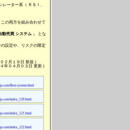
シレーター系（ ＲＳＩ、
、この両方を組み合わせて
自動売買
システム
』 とな
ーの設定や、リスクの限定
年０２月１９日 新規 )
１４年０４月０３日 更新 )
a.com/Best-system.html
a.com/index_120.html
-
a.com/index_121.html
-
a.com/index_122.html