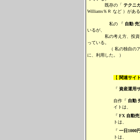
既存の「
テクニ
Williams％Ｒ など ）があ
私の 『
自動
売
いるが、
私の考え方、投資のセン
っている。
（ 私の独自のアイ
に、利用した。 ）
【
関連サイ
『
資産運用
自作『
自動 
イトは、
『
FX 自動
トは、
『
一日100
トは、