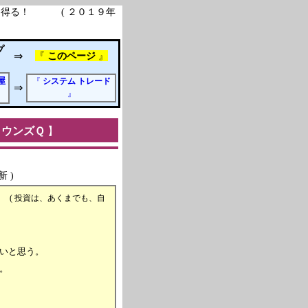
を得る！ ( ２０１９年
プ
⇒
『
このページ
』
屋
『
システム トレード
⇒
』
タウンズＱ
】
)
！
( 投資は、あくまでも、自
いと思う。
。