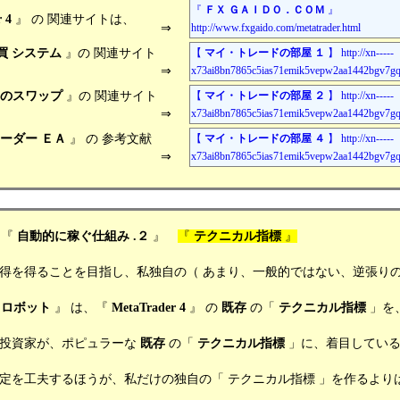
『
ＦＸ ＧＡＩＤＯ．ＣＯＭ
』
 4
』 の 関連サイトは、
⇒
http://www.fxgaido.com/metatrader.html
買 システム
』の 関連サイト
【
マイ・トレードの部屋 １
】 http://xn-----
⇒
x73ai8bn7865c5ias71emik5vepw2aa1442bgv7gqj
0円のスワップ
』の 関連サイト
【
マイ・トレードの部屋 ２
】 http://xn-----
⇒
x73ai8bn7865c5ias71emik5vepw2aa1442bgv7gqj
ーダー ＥＡ
』 の 参考文献
【
マイ・トレードの部屋 ４
】 http://xn-----
⇒
x73ai8bn7865c5ias71emik5vepw2aa1442bgv7gqj
 『
自動的に稼ぐ仕組み .２
』
『
テクニカル指標
』
ことを目指し、私独自の（ あまり、一般的ではない、逆張りの 
ロボット
』 は、『
MetaTrader 4
』 の
既存
の「
テクニカル指標
」を
家が、ポピュラーな
既存
の「
テクニカル指標
」に、着目してい
夫するほうが、私だけの独自の「 テクニカル指標 」を作るよりは