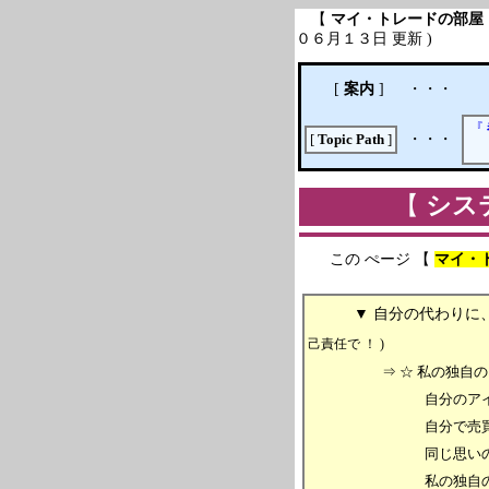
【
マイ・トレードの部屋
０６月１３日 更新 )
[
案内
]
・・・
『
・・・
[
Topic Path
]
【
シス
この ぺージ 【
マイ・
( ２０
▼ 自分の代わりに、 複
己責任で ！ )
⇒ ☆ 私の独自の
自分のアイデアで、
自分で売買する
同じ思いの方々のサ
私の独自のアイデアも