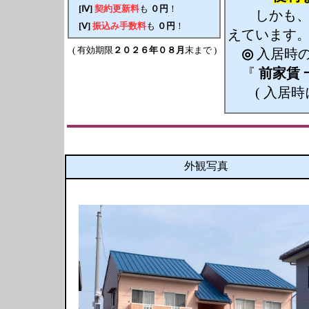
[Ⅳ]
契約更新料
も
０円
！
しかも
[Ⅴ]
振込み手数料
も
０円
！
えています
( 有効期限
２０２６年０８月
末まで )
◎
入居時の
『
前家賃
( 入居時
外観写真