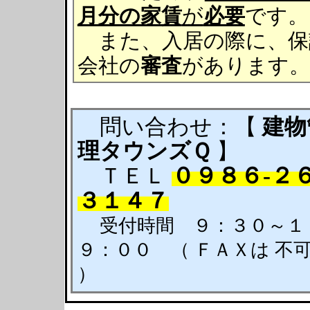
月分の家賃
が
必要
です。
また、入居の際に、保
会社の
審査
があります。
問い合わせ：【
建物
理タウンズＱ
】
０９８６-２６
ＴＥＬ
３１４７
受付時間 ９：３０～１
９：００ （ ＦＡＸは 不
）