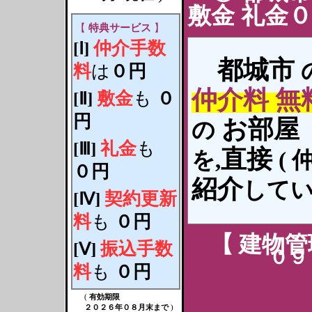
敷金 礼金
【
特典サービス
】
仲介手数
[Ⅰ]
都城
市
料
は
０円
仲介料 無
敷金
も
０
[Ⅱ]
円
お
部屋
の
礼金
も
[Ⅲ]
直接
を,
(
０円
紹介
して
契約更新
[Ⅳ]
料
も
０円
【
建物管
振込手数
[Ⅴ]
０９
料
も
０円
(
有効期限
２０２６年０８月末まで
)