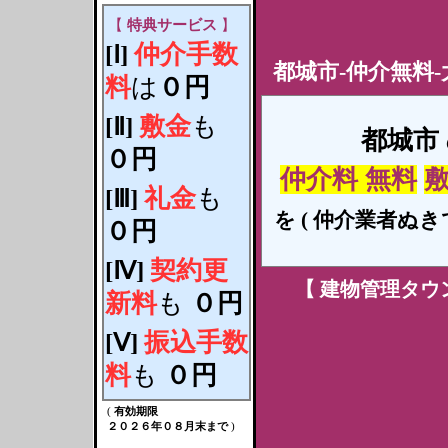
【
特典サービス
】
仲介手数
[Ⅰ]
都城市-仲介無料-
料
は
０円
敷金
も
[Ⅱ]
都城
市
０円
仲介料 無料
敷
礼金
も
[Ⅲ]
を
( 仲介業者ぬきで
０円
契約更
[Ⅳ]
【
建物管理タウ
新料
も
０円
振込手数
[Ⅴ]
料
も
０円
(
有効期限
２０２６年０８月末まで
)