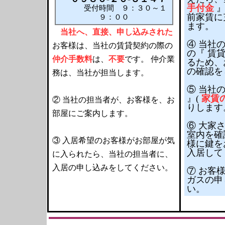
手付金
』
受付時間 ９：３０～１
前家賃に
９：００
ます。
当社へ、直接、申し込みされた
④ 当社
お客様は、当社の賃貸契約の際の
の『 賃
仲介手数料
は、
不要
です。
仲介業
るため、
の確認を
務は、当社が担当します。
⑤ 当社
』(
家賃
② 当社の担当者が、お客様を、お
りします
部屋にご案内します。
⑥ 大家
室内を確
③ 入居希望のお客様がお部屋が気
様に鍵を
入居して
に入られたら、当社の担当者に、
入居の申し込みをしてください。
⑦ お客
ガスの申
い。