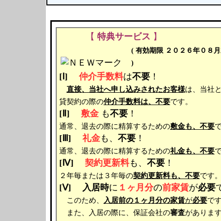
【
特典サービス
】
( 有効期限 ２０２６年０８
)
[Ⅰ]
仲介手数料
は
不要
！
直接、当社へ申し込みされたお客様
は、当社
貸契約の際の
仲介手数料は、不要
です。
[Ⅱ]
敷金
も
不要
！
通常、退去の際に精算するための
敷金も、不要
[Ⅲ]
礼金
も、
不要
！
通常、退去の際に精算するための
礼金も、不要
[Ⅳ]
契約更新料
も、
不要
！
２年毎または３年毎の
契約更新料も、不要
です
[Ⅴ]
入居時
に
１ヶ月分
の
前家賃
が
必要
このため、
入居前の１ヶ月分の家賃
が
必要
で
また、入居の際に、保証会社の
審査
がありま