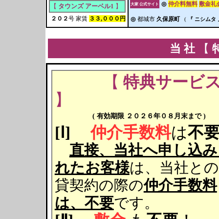
◎
仲介料無料
敷金礼
大家 公式サイト
【
タウンズ アーベル1
】
２０２
号 家賃
３３,０００円
◎
都城市
久保原町
(
『 ニシムタ 
当 社
【
【
特典サービ
】
( 有効期限 ２０２６年０８月末まで )
[Ⅰ]
仲介手数料
は
不
直接、当社へ申し込み
れたお客様
は、当社との
貸契約の際の
仲介手数料
は、不要
です。