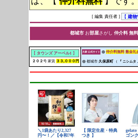
は、【
仲介料無料
】です
[ 編集 責任者 ]
【
建物
都城市
お
部屋
さがし
仲介料 無
◎
仲介料無料
敷金礼
大家 公式サイト
【
タウンズ アーベル1
】
２０２
号 家賃
３３,０００円
◎
都城市
久保原町
(
『 ニシムタ 