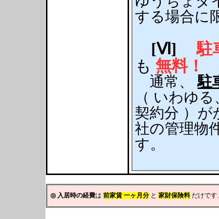
ゆうちょダ
する場合に限
[Ⅵ]
駐
も
無料！
通常、
駐
（ いわゆ
契約分 ）が
社の管理物
す。
◎
入居時の経費
は
前家賃
一ヶ月分
と
家財保険料
だけです.