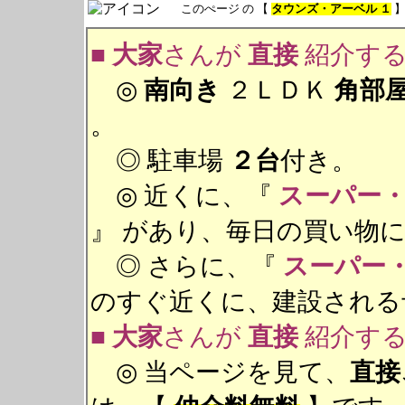
このぺージ の 【
タウンズ・アーベル １
】
■
大家
さんが
直接
紹介す
◎
南向き
２ＬＤＫ
角部
。
◎ 駐車場
２台
付き。
◎ 近くに、『
スーパー
』 があり、毎日の買い物
◎ さらに、『
スーパー
のすぐ近くに、建設される
■
大家
さんが
直接
紹介す
◎ 当ページを見て、
直接