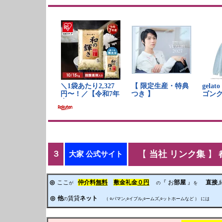
【
当社 リンク集
】
３
大家 公式サイト
◎
ここ
仲介料
無料
敷金礼金
０円
『 お
部屋
』
直接
が
の
を
◎
他
賃貸
ネット
の
（ ○パマン,○イブル,○ームズ,○ットホームなど ）
には