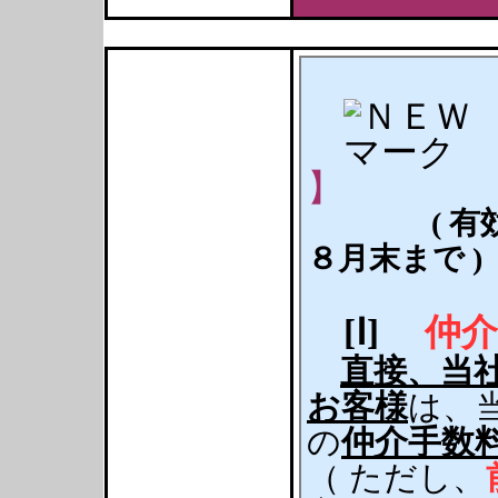
】
( 
８月末まで )
[Ⅰ]
仲介
直接、当
お客様
は、
の
仲介手数
（ ただし、