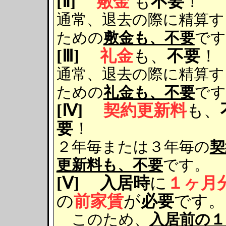
[Ⅱ]
敷金
も
不要
！
通常、退去の際に精算す
ための
敷金も、不要
です
[Ⅲ]
礼金
も、
不要
！
通常、退去の際に精算す
ための
礼金も、不要
です
[Ⅳ]
契約更新料
も、
要
！
２年毎または３年毎の
契
更新料も、不要
です。
[Ⅴ]
入居時
に
１ヶ月
の
前家賃
が
必要
です。
このため、
入居前の１