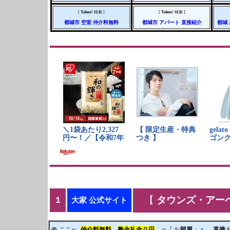
[
Yahoo!
検索 ]
[
Yahoo!
検索 ]
都城市
空室
仲介料無料
都城市
アパート
直接紹介
都城
【
タウンズ・アーベ
１
大家 公式サイト
◎
ここ
仲介料
無料
敷金礼金
０円
『 お
部屋
』
直接