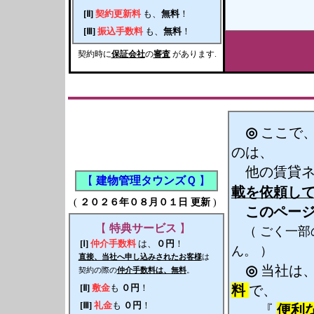
[Ⅱ]
契約更新料
も、
無料
！
[Ⅲ]
振込手数料
も、
無料
！
契約時に
保証会社
の
審査
があります.
◎
ここで
のは、
他の賃貸ネ
【
建物管理タウンズＱ
】
載を依頼し
(
２０２６年０８月０１日 更新
)
このペー
【
特典サービス
】
（ ごく一部
[Ⅰ]
仲介手数料
は、
０円
！
ん。 ）
直接、当社へ申し込みされたお客様
は
◎
当社は
契約の際の
仲介手数料は、無料
。
[Ⅱ]
敷金
も
０円
！
料
で、
[Ⅲ]
礼金
も
０円
！
『
便利