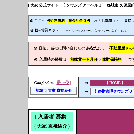
[
大家 公式サイト
] 【
タウンズ アーベル 1
】
都城市
久保原
◎
ここ
仲介料
無料
敷金礼金
０円
『 お
部屋
』
直接
が
の
を
◎
他
賃貸
ネット
の
（ ○パマン,○イブル,○ームズ,○ットホームなど ）
には
◎
直接、当社に問い合わせの
あなた
に，
不動産屋
さん
◎
入居時の経費
は
前家賃
一ヶ月分
と
家財保険料
です
[
最上位
]
⇒
Google
検索
【
HOME
】
都城市
大家
直接紹介
⇒
【
建物管理タウンズＱ
[
入居者 募集
]
(
大家 直接紹介
)