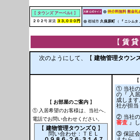
◎
仲介料無料
敷金礼
大家 公式サイト
【
タウンズ アーベル1
】
２０２
号 家賃
３３,０００円
◎
都城市
久保原町
(
『 ニシムタ 
【
賃 貸
次のようにして、【
建物管理タウン
① 当社
の『 入
成します
【
お部屋のご案内
】
社が担当
① 入居希望のお客様は、当社へ、
② 当社
電話でお問い合わせください。
審査
』し
【
建物管理タウンズＱ
】
問い合わせ：ＴＥＬ
③ 保証
０９８６-２６-３１４７
えたら、