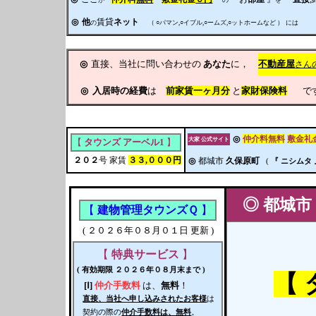
が
の
を
◎
他
賃貸
ネット
の
（ ○パマン,○イブル,○ームズ,○ットホームなど ）
には
◎
直接、当社に問い合わせの
あなた
に，
不動産屋
さん
◎
入居時の経費
は
前家賃
一ヶ月分
と
家財保険料
です
◎
仲介料無料
敷金礼
大家 公式サイト
【
タウンズ アーベル1
】
２０２
号 家賃
３３,０００円
◎
都城市
久保原町
(
『 ニシムタ 
◎
都城市
【
建物管理タウンズＱ
】
( ２０２６年０８月０１日 更新 )
【
特典サービス
】
( 有効期限 ２０２６年０８月末まで )
【
[Ⅰ]
仲介手数料
は、
無料
！
直接、当社へ申し込みされたお客様
は
契約の際の
仲介手数料は、無料
。