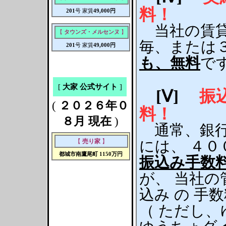
料！
201
号 家賃
49,000円
当社の賃貸
【
タウンズ・メルセンヌ
】
毎、または
201
号 家賃
49,000円
も、無料
で
[
大家 公式サイト
]
[Ⅴ]
振
(
２０２６年０
料！
８月 現在
)
通常、銀行
【
売り家
】
には、 ４
都城市南鷹尾町
1150万円
振込み手数
が、 当社の
込み の 手
（ ただし