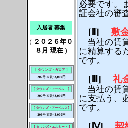
必要です。
証会社の審
入居者 募集
[Ⅱ]
敷
当社の賃貸
(
２０２６年０
に精算する
８月 現在
)
です。
【
タウンズ・ガロア
】
[Ⅲ]
礼
202
号 家賃
33,000円
当社の賃貸
【
タウンズ・アーベル 1
】
に支払う、
202
号 家賃
33,000円
です。
【
タウンズ・アーベル 2
】
206
号 家賃
43,000円
[Ⅳ]
契
【
タウンズ・エルミート
】