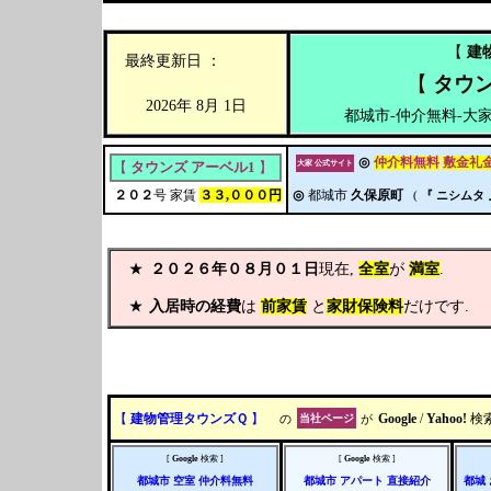
【
建
最終更新日 ：
【
タウン
2026年 8月 1日
都城市-仲介無料-大家直接
◎
仲介料無料
敷金礼
大家 公式サイト
【
タウンズ アーベル1
】
２０２
号 家賃
３３,０００円
◎
都城市
久保原町
(
『 ニシムタ 
★
２０２６年０８月０１日
現在,
全室
が
満室
.
★
入居時の経費
は
前家賃
と
家財保険料
だけです.
【
建物管理タウンズＱ
】
の
当社ページ
が
Google
/
Yahoo!
検
[
Google
検索 ]
[
Google
検索 ]
都城市
空室
仲介料無料
都城市
アパート
直接紹介
都城